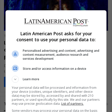
Educación
Latin American Post asks for your
The Latin American Post Staff
December 15, 2025
1,221
consent to use your personal data to:
La Catedral de Sal de Colombia
convierte el pasado de Zipaquirá en
Personalised advertising and content, advertising and
content measurement, audience research and
piedra viva bajo tierra
services development
Dentro de la Catedral de Sal de Zipaquirá, a 180 metros bajo
Store and/or access information on a device
tierra, los muros de sal resguardan la memoria…
Learn more
Read More »
Your personal data will be processed and information from
your device (cookies, unique identifiers, and other device
data) may be stored by, accessed by and shared with 210
partners, or used specifically by this site. We and our partners
Tags
may use precise geolocation data.
List of partners.
Some vendors may process your personal data on the basis