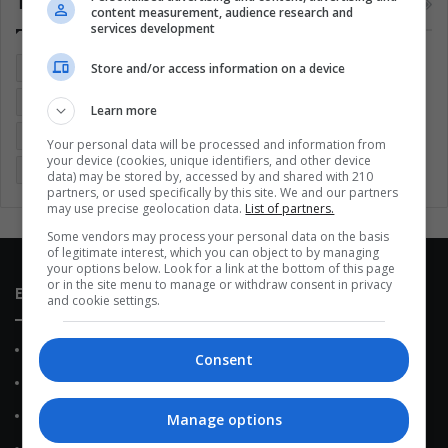
Tags
content measurement, audience research and
services development
Store and/or access information on a device
Brasil
Cine
Cine y televisión
Colombia
Coronavirus
Covid 19
Cuarentena
Deportes
Economía
Learn more
Entretenimiento
Fútbol
Latinoamérica
Memes (ES)
Your personal data will be processed and information from
your device (cookies, unique identifiers, and other device
Mundo
México
Música
Negocios
Politica
data) may be stored by, accessed by and shared with 210
partners, or used specifically by this site. We and our partners
may use precise geolocation data.
List of partners.
Some vendors may process your personal data on the basis
of legitimate interest, which you can object to by managing
your options below. Look for a link at the bottom of this page
or in the site menu to manage or withdraw consent in privacy
Enlaces de interés
and cookie settings.
Sobre Nosotros
Consent
Contacto
Política de Privacidad
Manage options