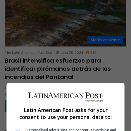
Medio ambiente
The Latin American Post Staff
June 28, 2024
310
Brasil intensifica esfuerzos para
identificar pirómanos detrás de los
incendios del Pantanal
La carrera para controlar los incendios en los humedales del
Pantanal de Brasil ha llegado a un punto crítico, con…
Read More »
Latin American Post asks for your
consent to use your personal data to:
Personalised advertising and content, advertising and