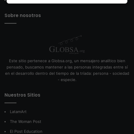
Política de Cookies
Sobre nosotros
Este sitio pertenece a Globsa.org, un mensajero analítico bien
pensado, buscamos mantener a las personas integradas entre sí
en el desarrollo dentro del tiempo de la tríada: persona - sociedad
- especie.
Nuestros Sitios
LatamArt
The Woman Post
El Post Education