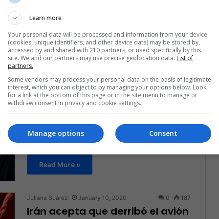
estadounidense
Learn more
Fue reportado este domingo el disparo de un misil
Your personal data will be processed and information from your device
contra los intereses estadounidenses.
(cookies, unique identifiers, and other device data) may be stored by,
accessed by and shared with 210 partners, or used specifically by this
site. We and our partners may use precise geolocation data.
List of
Read More »
partners.
Some vendors may process your personal data on the basis of legitimate
interest, which you can object to by managing your options below. Look
Juliana Suárez
January 13, 2020
0
204
for a link at the bottom of this page or in the site menu to manage or
Continúan las tensiones entre
withdraw consent in privacy and cookie settings.
EE.UU e Irán
Manage options
Consent
Tras el anuncio de Irán de haber derribado sin
culpa el avión ucraniano, la crisis en el país y las…
Read More »
Juliana Suárez
January 10, 2020
0
187
Irán acepta que derribó el avión