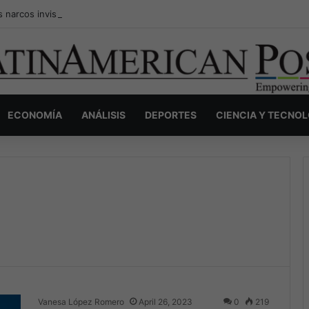
s narcos invisibles de Colombia: la guerra secreta por la verdad, el pod
ECONOMÍA
ANÁLISIS
DEPORTES
CIENCIA Y TECNO
Vanesa López Romero
April 26, 2023
0
219