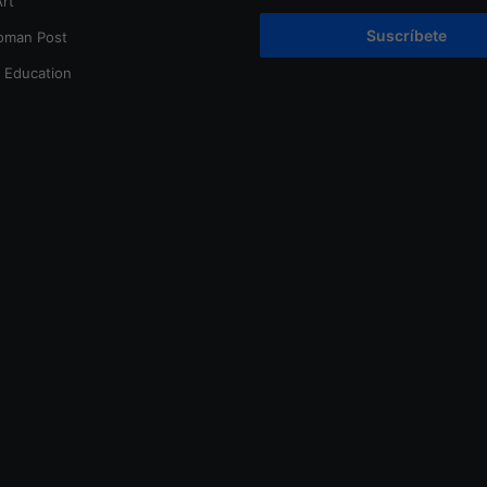
rt
Suscríbete
oman Post
t Education