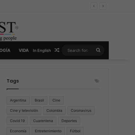
er y la nueva economía de la droga
Random Article
Search
LOGÍA
VIDA
In English
for:
Tags
Argentina
Brasil
Cine
Cine y televisión
Colombia
Coronavirus
Covid 19
Cuarentena
Deportes
Economía
Entretenimiento
Fútbol