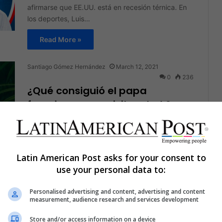
afirmarse que EE.UU. está en recesión térnica. En
los deportes, Luis…
Read More »
Santiago Gómez Hernández
March 12, 2021
0
236
¿Qué consiguió el papa
francisco en su visita a Irak?
La cabeza de la iglesia católica realizó una
histórica visita al país árabe con intereses
específicos
Latin American Post asks for your consent to
Read More »
use your personal data to:
Personalised advertising and content, advertising and content
Staff
July 5, 2020
0
202
measurement, audience research and services development
Irak: Un misil fue disparado
cerca a la embajada
Store and/or access information on a device