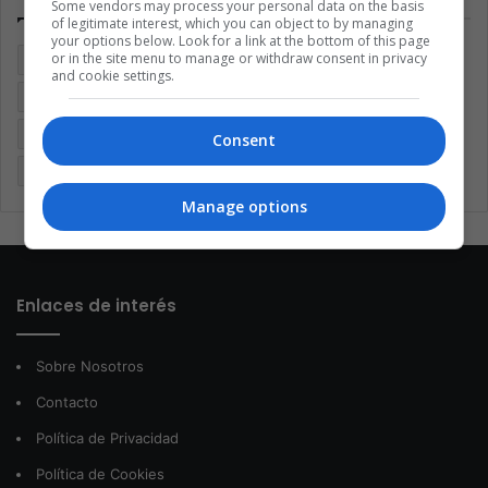
Some vendors may process your personal data on the basis
of legitimate interest, which you can object to by managing
your options below. Look for a link at the bottom of this page
or in the site menu to manage or withdraw consent in privacy
Argentina
Brasil
Cine
Cine y televisión
Colombia
and cookie settings.
Coronavirus
Covid 19
Cuarentena
Deportes
Economía
Entretenimiento
Fútbol
Latinoamérica
Consent
Memes (ES)
Mundo
México
Música
Politica
Manage options
Enlaces de interés
Sobre Nosotros
Contacto
Política de Privacidad
Política de Cookies