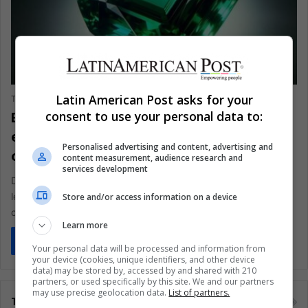
NEGOCIOS Y FINANZAS
Latin American Post asks for your
The Latin American Post Staff
December 16, 2024
118
El regreso a casa de la legendaria
consent to use your personal data to:
esmeralda de Brasil deja un rastro de
Personalised advertising and content, advertising and
caos
content measurement, audience research and
services development
Después de décadas siendo objeto de contrabando, disputas
legales y controversias, la Esmeralda de Bahía de Brasil—un
Store and/or access information on a device
coloso de 836…
Learn more
Read More »
Your personal data will be processed and information from
your device (cookies, unique identifiers, and other device
data) may be stored by, accessed by and shared with 210
partners, or used specifically by this site. We and our partners
may use precise geolocation data.
List of partners.
Tags