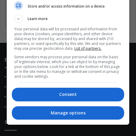
Coronavirus
Covid 19
Cuarentena
Deportes
Store and/or access information on a device
Economía
Entretenimiento
Fútbol
Latinoamérica
Learn more
Memes (ES)
Mundo
México
Música
Politica
Your personal data will be processed and information from
your device (cookies, unique identifiers, and other device
data) may be stored by, accessed by and shared with 210
partners, or used specifically by this site. We and our partners
may use precise geolocation data.
List of partners.
Some vendors may process your personal data on the basis
Enlaces de interés
of legitimate interest, which you can object to by managing
your options below. Look for a link at the bottom of this page
or in the site menu to manage or withdraw consent in privacy
and cookie settings.
Sobre Nosotros
Contacto
Consent
Política de Privacidad
Política de Cookies
Manage options
Sobre nosotros