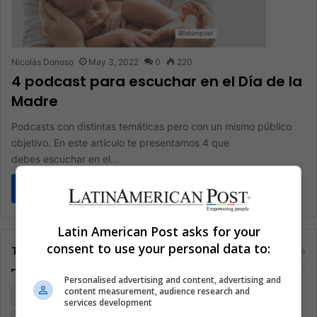
Nicolás Donoso
May 3, 2022
0
220
4 podcast para escuchar en el Día de la
Madre
Podcasts con distintas temáticas pero con un mismo público
objetivo. En este artículo te presentamos 4 que
debes escuchar en el…
Read More »
Latin American Post asks for your
consent to use your personal data to:
Tags
Personalised advertising and content, advertising and
content measurement, audience research and
Argentina
Brasil
Cine
Cine y televisión
Colombia
services development