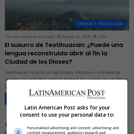
CIENCIA Y TECNOLOGÍA
The Latin American Post Staff
October 30, 2025
1,060
El susurro de Teotihuacan: ¿Puede una
lengua reconstruida abrir al fin la
Ciudad de los Dioses?
Teotihuacan no grita su significado. Murmura —a través de
murales tan brillantes como la primera luz, vasijas de cerámica
pintadas…
Read More »
Latin American Post asks for your
consent to use your personal data to:
Tags
Personalised advertising and content, advertising and
content measurement, audience research and