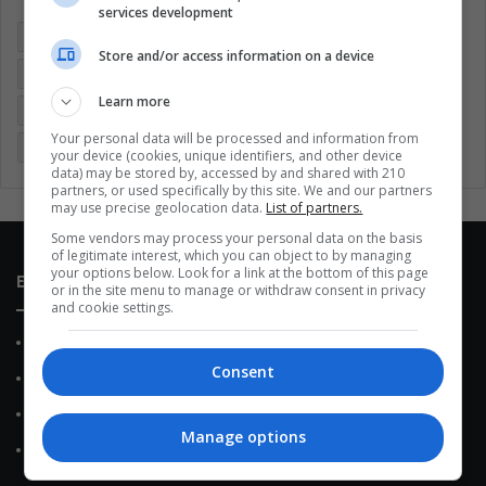
services development
Brasil
Cine
Cine y televisión
Colombia
Coronavirus
Store and/or access information on a device
Covid 19
Cuarentena
Deportes
Economía
Learn more
Entretenimiento
Fútbol
Latinoamérica
Memes (ES)
Your personal data will be processed and information from
Mundo
México
Música
Negocios
Politica
your device (cookies, unique identifiers, and other device
data) may be stored by, accessed by and shared with 210
partners, or used specifically by this site. We and our partners
may use precise geolocation data.
List of partners.
Some vendors may process your personal data on the basis
of legitimate interest, which you can object to by managing
your options below. Look for a link at the bottom of this page
Enlaces de interés
or in the site menu to manage or withdraw consent in privacy
and cookie settings.
Sobre Nosotros
Consent
Contacto
Política de Privacidad
Manage options
Política de Cookies