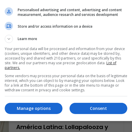
información sobre este evento
Personalised advertising and content, advertising and content
measurement, audience research and services development
Read More »
Store and/or access information on a device
Ariel Cipolla
November 5, 2021
0
200
Learn more
¿Cuánto cuesta ir a los
conciertos más esperados del
Your personal data will be processed and information from your device
(cookies, unique identifiers, and other device data) may be stored by,
2022?
accessed by and shared with 210 partners, or used specifically by this
site. We and our partners may use precise geolocation data.
List of
partners.
El año que viene será especial para América
Latina, ya que habrá distintos festivales musicales
Some vendors may process your personal data on the basis of legitimate
interest, which you can object to by managing your options below. Look
muy importantes. Descubre cuánto cuestan…
for a link at the bottom of this page or in the site menu to manage or
withdraw consent in privacy and cookie settings.
Read More »
Manage options
Consent
Ariel Cipolla
October 29, 2021
0
287
Carteleras de festivales en
América Latina: Lollapalooza y