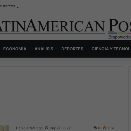
s narcos invisibles de Colombia: la guerra secreta por la verdad, el pod
ECONOMÍA
ANÁLISIS
DEPORTES
CIENCIA Y TECNO
Pablo Arrivillaga
July 27, 2022
0
304