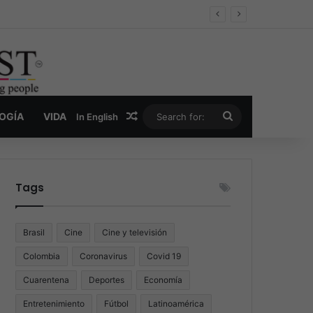
er y la nueva economía de la droga
Random Article
Search
LOGÍA
VIDA
In English
for:
Tags
Brasil
Cine
Cine y televisión
Colombia
Coronavirus
Covid 19
Cuarentena
Deportes
Economía
Entretenimiento
Fútbol
Latinoamérica