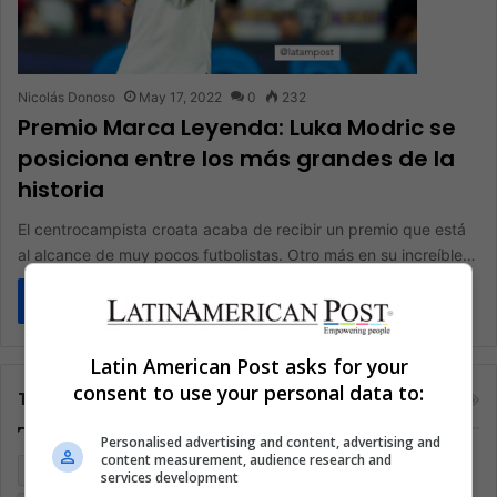
Nicolás Donoso
May 17, 2022
0
232
Premio Marca Leyenda: Luka Modric se
posiciona entre los más grandes de la
historia
El centrocampista croata acaba de recibir un premio que está
al alcance de muy pocos futbolistas. Otro más en su increíble…
Read More »
Latin American Post asks for your
consent to use your personal data to:
Tags
Personalised advertising and content, advertising and
content measurement, audience research and
Brasil
Cine
Cine y televisión
Colombia
Coronavirus
services development