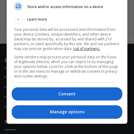
Covid 19
Cuarentena
Deportes
Economía
Store and/or access information on a device
Entretenimiento
Fútbol
Latinoamérica
Memes (ES)
Learn more
Mundo
México
Música
Negocios
Politica
Your personal data will be processed and information from
your device (cookies, unique identifiers, and other device
data) may be stored by, accessed by and shared with 210
partners, or used specifically by this site. We and our partners
may use precise geolocation data.
List of partners.
Some vendors may process your personal data on the basis
Enlaces de interés
of legitimate interest, which you can object to by managing
your options below. Look for a link at the bottom of this page
or in the site menu to manage or withdraw consent in privacy
and cookie settings.
Sobre Nosotros
Contacto
Consent
Política de Privacidad
Política de Cookies
Manage options
Sobre nosotros