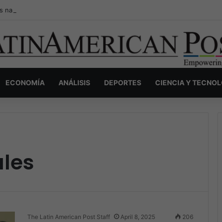
s narcos invisibles de Colombia: la guerra secreta por la verdad, el pod
ECONOMÍA
ANÁLISIS
DEPORTES
CIENCIA Y TECNO
ales
The Latin American Post Staff
April 8, 2025
206