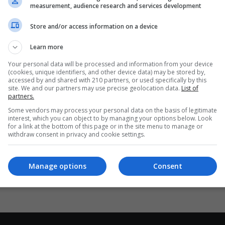
AS
measurement, audience research and services development
Despegar por 1,700 millones de…
Store and/or access information on a device
Read More »
Learn more
The Latin American Post Staff
January 10, 2024
231
Your personal data will be processed and information from your device
Piratean la cuenta de X del
(cookies, unique identifiers, and other device data) may be stored by,
accessed by and shared with 210 partners, or used specifically by this
regulador bursátil de EE.UU. con
site. We and our partners may use precise geolocation data.
List of
partners.
mensaje sobre ETF de bitcoin
Some vendors may process your personal data on the basis of legitimate
La cuenta del regulador bursátil de Estados Unidos
interest, which you can object to by managing your options below. Look
for a link at the bottom of this page or in the site menu to manage or
(SEC, por sus siglas en inglés) en la red social X
withdraw consent in privacy and cookie settings.
fue…
es
Read More »
Manage options
Consent