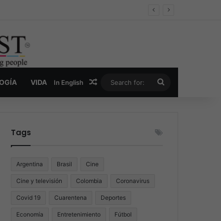
er y la nueva economía de la droga
Random Article
Search
LOGÍA
VIDA
In English
for:
Tags
Argentina
Brasil
Cine
Cine y televisión
Colombia
Coronavirus
Covid 19
Cuarentena
Deportes
Economía
Entretenimiento
Fútbol