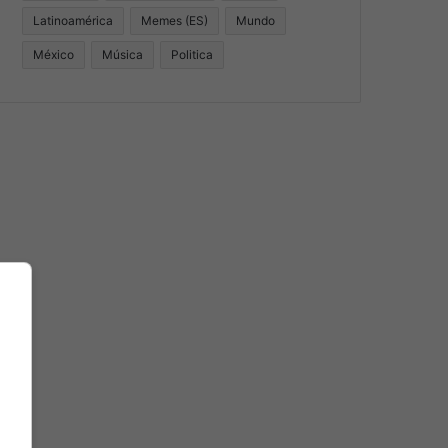
Latinoamérica
Memes (ES)
Mundo
México
Música
Politica