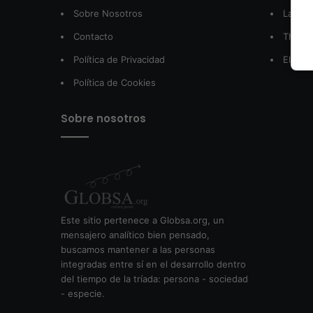
Sobre Nosotros
LatamA
Contacto
The W
Política de Privacidad
El Pos
Política de Cookies
Sobre nosotros
Este sitio pertenece a Globsa.org, un
mensajero analítico bien pensado,
buscamos mantener a las personas
integradas entre sí en el desarrollo dentro
del tiempo de la tríada: persona - sociedad
- especie.