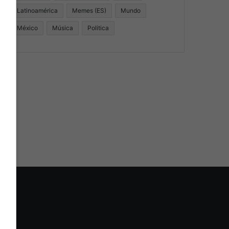
Latinoamérica
Memes (ES)
Mundo
México
Música
Politica