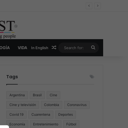
oder y la nueva economía de la droga
Random Article
Search
LOGÍA
VIDA
In English
for:
Tags
Argentina
Brasil
Cine
Cine y televisión
Colombia
Coronavirus
Covid 19
Cuarentena
Deportes
Economía
Entretenimiento
Fútbol