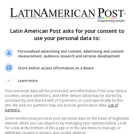
Merengue de República
Dominicana: Un Ritmo
Contestado y Reverenciado
Globalmente
Latin American Post asks for your consent to
use your personal data to:
Lleno del vibrante ritmo de la tambora, la güira y el
acordeón, el merengue es la música representativa
DA
Personalised advertising and content, advertising and content
de la…
measurement, audience research and services development
Read More »
Store and/or access information on a device
Learn more
Your personal data will be processed and information from your device
(cookies, unique identifiers, and other device data) may be stored by,
accessed by and shared with 210 partners, or used specifically by this
site. We and our partners may use precise geolocation data.
List of
partners.
Some vendors may process your personal data on the basis of legitimate
s Sitios
Date de alta en nuestro
interest, which you can object to by managing your options below. Look
for a link at the bottom of this page or in the site menu to manage or
newsletter
withdraw consent in privacy and cookie settings.