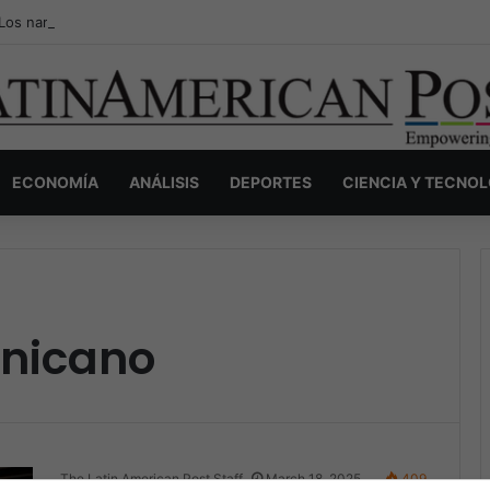
Los narcos invisibles de Colombia: la guerra secreta por la verdad, el p
ECONOMÍA
ANÁLISIS
DEPORTES
CIENCIA Y TECNO
nicano
The Latin American Post Staff
March 18, 2025
409