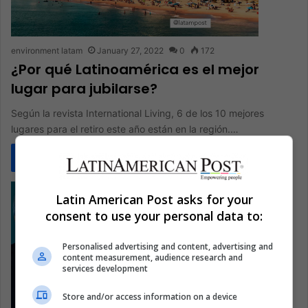
environment latam
January 27, 2022
0
172
¿Por qué Latinoamérica es el mejor
lugar para jubilarse?
Según la revista International Living, 6 de los 10 mejores
lugares para el retiro este año están en la región.…
Read More »
Latin American Post asks for your
consent to use your personal data to:
Personalised advertising and content, advertising and
content measurement, audience research and
services development
Store and/or access information on a device