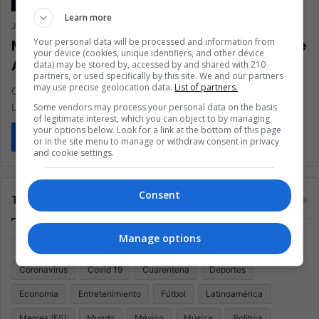
Learn more
Jorge Francisco Vuelvas Lomeli
July 1, 2021
0
337
Your personal data will be processed and information from
México: ¿se puede revocar al presidente
your device (cookies, unique identifiers, and other device
AMLO?
data) may be stored by, accessed by and shared with 210
partners, or used specifically by this site. We and our partners
may use precise geolocation data.
List of partners.
Cuando se cumplan tres años y tres meses en el poder de
Some vendors may process your personal data on the basis
López Obrador, el 3% de la sociedad podrá…
of legitimate interest, which you can object to by managing
your options below. Look for a link at the bottom of this page
Read More »
or in the site menu to manage or withdraw consent in privacy
and cookie settings.
Consent
Tags
Manage options
Argentina
Brasil
Cine
Cine y televisión
Colombia
Coronavirus
Covid 19
Cuarentena
Deportes
Economía
Entretenimiento
Fútbol
Latinoamérica
Memes (ES)
Mundo
México
Música
Politica