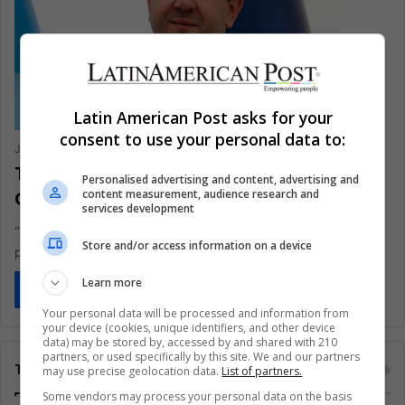
Latin American Post asks for your
consent to use your personal data to:
Javier Delgado Rivera
June 8, 2020
310
Tú a tú con el Secretario-General de la
Personalised advertising and content, advertising and
content measurement, audience research and
Organización Mundial del Turismo
services development
“El turismo, como sector, ha puesto siempre el bienestar de las
Store and/or access information on a device
personas en primer lugar."
Learn more
Read More »
Your personal data will be processed and information from
your device (cookies, unique identifiers, and other device
data) may be stored by, accessed by and shared with 210
partners, or used specifically by this site. We and our partners
Tags
may use precise geolocation data.
List of partners.
Some vendors may process your personal data on the basis