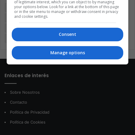
of legitimate interest, which you can object to by managing
your options below. Look for a link at the bottom of this page
Brasil
Cine
Cine y televisión
Colombia
Coronavirus
or in the site menu to manage or withdraw consent in privacy
and cookie settings.
Covid 19
Cuarentena
Deportes
Economía
Entretenimiento
Fútbol
Latinoamérica
Memes (ES)
Consent
Mundo
México
Música
Negocios
Politica
Manage options
Enlaces de interés
Sobre Nosotros
Contacto
Política de Privacidad
Política de Cookies