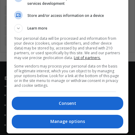
services development
Argentina
Brasil
Cine
Cine y televisión
Colombia
Store and/or access information on a device
Coronavirus
Covid 19
Cuarentena
Deportes
Learn more
Economía
Entretenimiento
Fútbol
Latinoamérica
Your personal data will be processed and information from
Memes (ES)
Mundo
México
Música
Politica
your device (cookies, unique identifiers, and other device
data) may be stored by, accessed by and shared with 210
partners, or used specifically by this site. We and our partners
may use precise geolocation data.
List of partners.
Some vendors may process your personal data on the basis
of legitimate interest, which you can object to by managing
your options below. Look for a link at the bottom of this page
Enlaces de interés
or in the site menu to manage or withdraw consent in privacy
and cookie settings.
Sobre Nosotros
Consent
Contacto
Política de Privacidad
Manage options
Política de Cookies