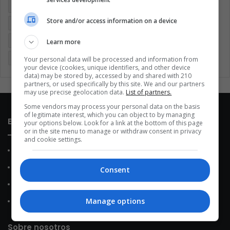
Argentina
Brasil
Cine
Cine y televisión
Colombia
Store and/or access information on a device
Coronavirus
Covid 19
Cuarentena
Deportes
Economía
Entretenimiento
Fútbol
Latinoamérica
Learn more
Memes (ES)
Mundo
México
Música
Politica
Your personal data will be processed and information from
your device (cookies, unique identifiers, and other device
data) may be stored by, accessed by and shared with 210
partners, or used specifically by this site. We and our partners
may use precise geolocation data.
List of partners.
Some vendors may process your personal data on the basis
of legitimate interest, which you can object to by managing
Enlaces de interés
your options below. Look for a link at the bottom of this page
or in the site menu to manage or withdraw consent in privacy
and cookie settings.
Sobre Nosotros
Contacto
Consent
Política de Privacidad
Manage options
Política de Cookies
Sobre nosotros