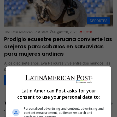
DEPORTES
The Latin American Post Staff
August 20, 2025
3,328
Prodigio ecuestre peruana convierte las
orejeras para caballos en salvavidas
para mujeres andinas
A los diecisiete años, Eva Paliouras vive entre dos mundos: las
pistas ecuestres de Florida y las aldeas de la…
Read More »
Latin American Post asks for your
consent to use your personal data to:
Tags
Personalised advertising and content, advertising and
content measurement, audience research and
services development