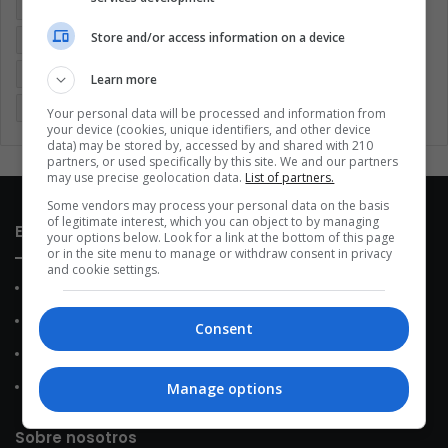
Argentina
Brasil
Cine
Cine y televisión
Colombia
Store and/or access information on a device
Coronavirus
Covid 19
Cuarentena
Deportes
Economía
Entretenimiento
Fútbol
Latinoamérica
Learn more
Memes (ES)
Mundo
México
Música
Politica
Your personal data will be processed and information from
your device (cookies, unique identifiers, and other device
data) may be stored by, accessed by and shared with 210
partners, or used specifically by this site. We and our partners
may use precise geolocation data.
List of partners.
Some vendors may process your personal data on the basis
of legitimate interest, which you can object to by managing
Enlaces de interés
your options below. Look for a link at the bottom of this page
or in the site menu to manage or withdraw consent in privacy
and cookie settings.
Sobre Nosotros
Contacto
Consent
Política de Privacidad
Política de Cookies
Manage options
Sobre nosotros