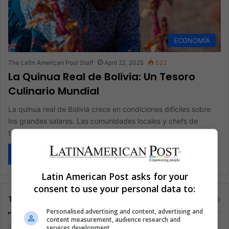
ECONOMÍA
The Latin American Post Staff
April 22, 2025
532
La Quinua Real de Bolivia: Un Tesoro
Culinario Mundial
La quinua real de Bolivia crece en condiciones difíciles sobre
los grandes salares. Las comunidades locales y chefs de
todo…
Read More »
Latin American Post asks for your
consent to use your personal data to:
Tags
Personalised advertising and content, advertising and
content measurement, audience research and
services development