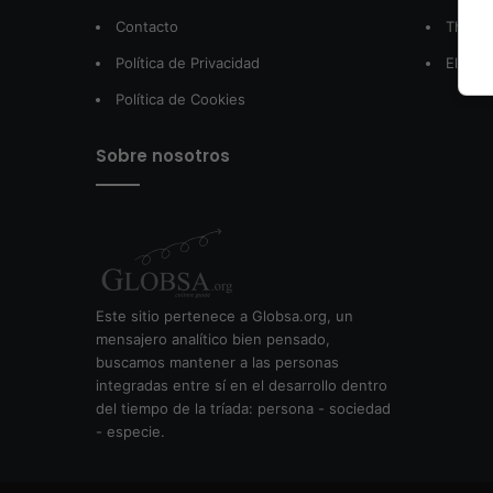
Contacto
The W
Política de Privacidad
El Pos
Política de Cookies
Sobre nosotros
Este sitio pertenece a Globsa.org, un
mensajero analítico bien pensado,
buscamos mantener a las personas
integradas entre sí en el desarrollo dentro
del tiempo de la tríada: persona - sociedad
- especie.