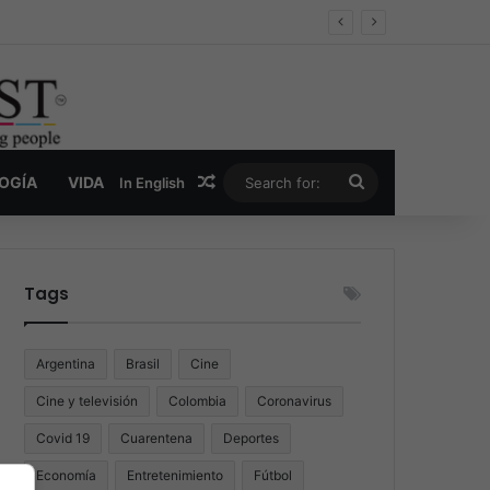
er y la nueva economía de la droga
Random Article
Search
LOGÍA
VIDA
In English
for:
Tags
Argentina
Brasil
Cine
Cine y televisión
Colombia
Coronavirus
Covid 19
Cuarentena
Deportes
Economía
Entretenimiento
Fútbol