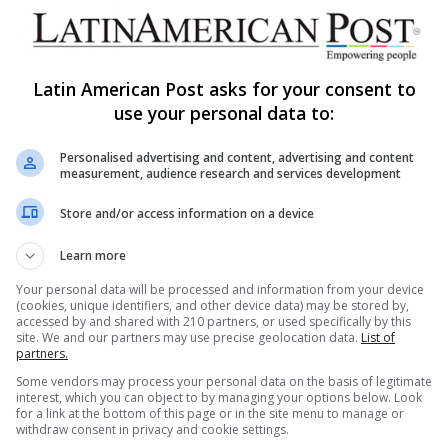
Colombia abre embajada en
Ramallah en medio de cambios
en las relaciones diplomáticas
Latin American Post asks for your consent to
El presidente colombiano Gustavo Petro ordenó el
use your personal data to:
establecimiento de una embajada en Ramallah, lo
que indica un cambio significativo en…
Personalised advertising and content, advertising and content
ca
measurement, audience research and services development
Read More »
Store and/or access information on a device
Learn more
Your personal data will be processed and information from your device
(cookies, unique identifiers, and other device data) may be stored by,
accessed by and shared with 210 partners, or used specifically by this
site. We and our partners may use precise geolocation data.
List of
partners.
Some vendors may process your personal data on the basis of legitimate
s Sitios
Date de alta en nuestro
interest, which you can object to by managing your options below. Look
newsletter
for a link at the bottom of this page or in the site menu to manage or
withdraw consent in privacy and cookie settings.
rt