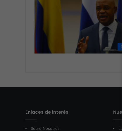
Políti
Enlaces de interés
Nuestro
Sobre Nosotros
LatamA