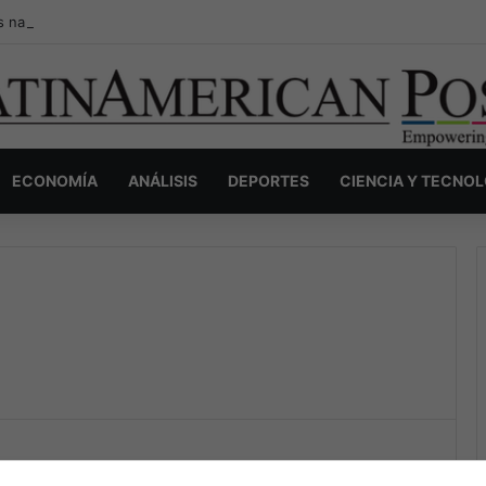
s narcos invisibles de Colombia: la guerra secreta por la verdad, el pod
ECONOMÍA
ANÁLISIS
DEPORTES
CIENCIA Y TECNO
The Latin American Post Staff
May 23, 2024
172