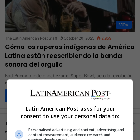
VIDA
The Latin American Post Staff
October 20, 2025
2,959
Cómo los raperos indígenas de América
Latina están reescribiendo la banda
sonora del orgullo
Bad Bunny puede encabezar el Super Bowl, pero la revolución
más profunda ocurre lejos de las luces del estadio. En…
Read More »
Latin American Post asks for your
consent to use your personal data to:
Tags
Personalised advertising and content, advertising and
content measurement, audience research and
services development