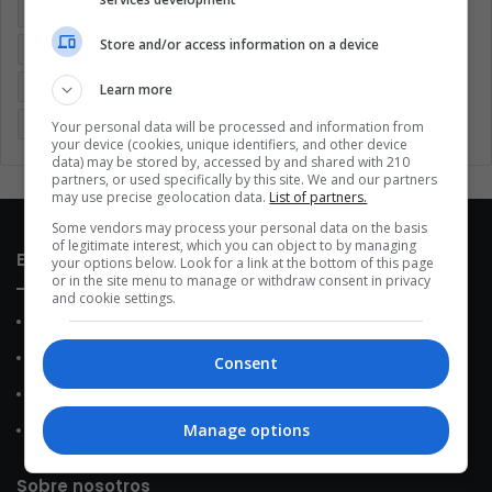
Argentina
Brasil
Cine
Cine y televisión
Colombia
Store and/or access information on a device
Coronavirus
Covid 19
Cuarentena
Deportes
Economía
Entretenimiento
Fútbol
Latinoamérica
Learn more
Memes (ES)
Mundo
México
Música
Politica
Your personal data will be processed and information from
your device (cookies, unique identifiers, and other device
data) may be stored by, accessed by and shared with 210
partners, or used specifically by this site. We and our partners
may use precise geolocation data.
List of partners.
Some vendors may process your personal data on the basis
of legitimate interest, which you can object to by managing
Enlaces de interés
your options below. Look for a link at the bottom of this page
or in the site menu to manage or withdraw consent in privacy
and cookie settings.
Sobre Nosotros
Contacto
Consent
Política de Privacidad
Manage options
Política de Cookies
Sobre nosotros