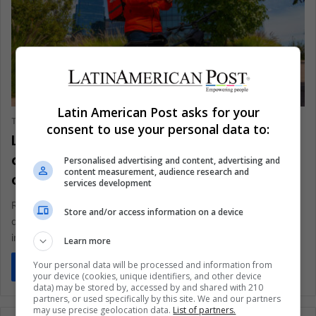
CIENCIA Y TECNOLOGÍA
Latin American Post asks for your
The Latin American Post Staff
May 31, 2024
646
consent to use your personal data to:
La influencia de Rappi crece a medida
que TIME reconoce la innovación
Personalised advertising and content, advertising and
content measurement, audience research and
colombiana
services development
Rappi, la plataforma colombiana de comercio local y servicios
Store and/or access information on a device
digitales, ha sido nombrada una de las empresas más
influyentes de…
Learn more
Your personal data will be processed and information from
Read More »
your device (cookies, unique identifiers, and other device
data) may be stored by, accessed by and shared with 210
partners, or used specifically by this site. We and our partners
may use precise geolocation data.
List of partners.