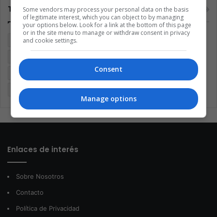
Tags
Some vendors may process your personal data on the basis
of legitimate interest, which you can object to by managing
your options below. Look for a link at the bottom of this page
or in the site menu to manage or withdraw consent in privacy
Brasil
Cine
Cine y televisión
Colombia
Coronavirus
and cookie settings.
Covid 19
Cuarentena
Deportes
Economía
Consent
Entretenimiento
Fútbol
Latinoamérica
Memes (ES)
Mundo
México
Música
Negocios
Politica
Manage options
Enlaces de interés
Sobre Nosotros
Contacto
Política de Privacidad