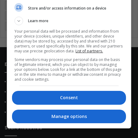
Coronavirus
Covid 19
Cuarentena
Deportes
Store and/or access information on a device
Economía
Entretenimiento
Fútbol
Latinoamérica
Learn more
Memes (ES)
Mundo
México
Música
Politica
Your personal data will be processed and information from
your device (cookies, unique identifiers, and other device
data) may be stored by, accessed by and shared with 210
partners, or used specifically by this site. We and our partners
may use precise geolocation data.
List of partners.
Some vendors may process your personal data on the basis
Enlaces de interés
of legitimate interest, which you can object to by managing
your options below. Look for a link at the bottom of this page
or in the site menu to manage or withdraw consent in privacy
and cookie settings.
Sobre Nosotros
Contacto
Consent
Política de Privacidad
Política de Cookies
Manage options
Sobre nosotros