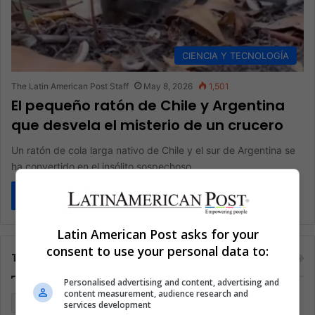
CIENCIA Y TECNOLOGÍA
The Latin American Post Staff
May 8, 2026
1,501
El pequeño ratón de Chile y Argentina
que desvela el misterio de un crucero
Un ratón de cola larga nativo de Chile y el sur de Argentina se
ha convertido en el insólito sospechoso…
Read More »
Latin American Post asks for your
consent to use your personal data to:
Tags
Personalised advertising and content, advertising and
content measurement, audience research and
Argentina
Brasil
Cine
Cine y televisión
Colombia
services development