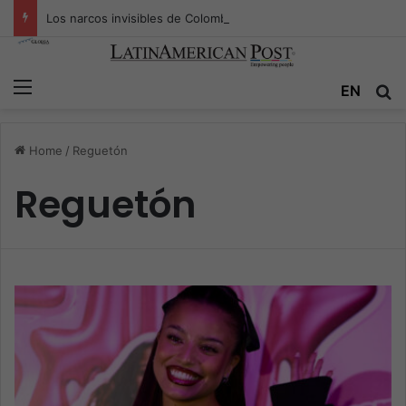
Los narcos invisibles de Colombia: la guerra secreta por la verdad, el poder y la nueva economía de la droga
Menu
EN
S
Home
/
Reguetón
Reguetón