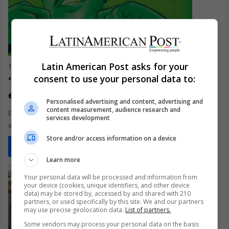
Latin American Post asks for your
The Latin American Post Staff
September 29, 2023
0
235
consent to use your personal data to:
“Mor, no le temas a la oscuridad”: Este
es el nuevo disco de Feid
Personalised advertising and content, advertising and
content measurement, audience research and
Feid lanzó este viernes su nuevo disco después de un año de
services development
sacar el último. Se llama "Mor, no le…
Store and/or access information on a device
Read More »
Learn more
Your personal data will be processed and information from
your device (cookies, unique identifiers, and other device
data) may be stored by, accessed by and shared with 210
partners, or used specifically by this site. We and our partners
may use precise geolocation data.
List of partners.
Some vendors may process your personal data on the basis