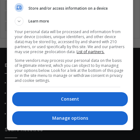
Coronavirus
Covid 19
Cuarentena
Deportes
Store and/or access information on a device
Economía
Entretenimiento
Fútbol
Latinoamérica
Learn more
Memes (ES)
Mundo
México
Música
Politica
Your personal data will be processed and information from
your device (cookies, unique identifiers, and other device
data) may be stored by, accessed by and shared with 210
partners, or used specifically by this site. We and our partners
may use precise geolocation data.
List of partners.
Some vendors may process your personal data on the basis
Enlaces de interés
of legitimate interest, which you can object to by managing
your options below. Look for a link at the bottom of this page
or in the site menu to manage or withdraw consent in privacy
and cookie settings.
Sobre Nosotros
Contacto
Consent
Política de Privacidad
Política de Cookies
Manage options
Sobre nosotros