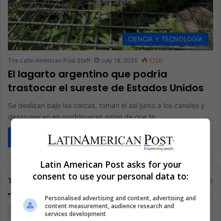
CIENCIA Y TECNOLOGÍA
The Latin American Post Staff
July 18, 2025
1,120
El lagarto argentino que podría
trastocar el sureste de Estados Unidos
Se deslizan bajo las cercas, toman el sol junto a los canales y
desaparecen en madrigueras antes de que te…
Read More »
Latin American Post asks for your
consent to use your personal data to:
Tags
Personalised advertising and content, advertising and
content measurement, audience research and
Argentina
Brasil
Cine
Cine y televisión
Colombia
services development