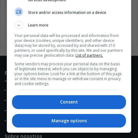
Argentina
Brasil
Cine
Cine y televisión
Colombia
Store and/or access information on a device
Coronavirus
Covid 19
Cuarentena
Deportes
Economía
Entretenimiento
Fútbol
Latinoamérica
Learn more
Memes (ES)
Mundo
México
Música
Politica
Your personal data will be processed and information from
your device (cookies, unique identifiers, and other device
data) may be stored by, accessed by and shared with 210
partners, or used specifically by this site. We and our partners
may use precise geolocation data.
List of partners.
Some vendors may process your personal data on the basis
of legitimate interest, which you can object to by managing
Enlaces de interés
your options below. Look for a link at the bottom of this page
or in the site menu to manage or withdraw consent in privacy
and cookie settings.
Sobre Nosotros
Contacto
Consent
Política de Privacidad
Manage options
Política de Cookies
Sobre nosotros