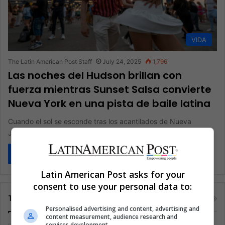
VIDA
The Latin American Post Staff
July 24, 2025
1,796
Las noches del Hudson brillan con
fuerza mientras Sunset Salsa convierte
Nueva York en una pista de baile latina
Cuando el sol se esconde tras los acantilados de Nueva
Jersey, el Muelle 76 estalla en ritmo. Oficinistas, ancianos y…
Read More »
Latin American Post asks for your
consent to use your personal data to:
Tags
Personalised advertising and content, advertising and
content measurement, audience research and
services development