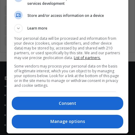
services development
Argentina
Brasil
Cine
Cine y televisión
Colombia
Store and/or access information on a device
Coronavirus
Covid 19
Cuarentena
Deportes
Learn more
Economía
Entretenimiento
Fútbol
Latinoamérica
Your personal data will be processed and information from
Memes (ES)
Mundo
México
Música
Politica
your device (cookies, unique identifiers, and other device
data) may be stored by, accessed by and shared with 210
partners, or used specifically by this site. We and our partners
may use precise geolocation data.
List of partners.
Some vendors may process your personal data on the basis
of legitimate interest, which you can object to by managing
your options below. Look for a link at the bottom of this page
Enlaces de interés
or in the site menu to manage or withdraw consent in privacy
and cookie settings.
Sobre Nosotros
Consent
Contacto
Política de Privacidad
Manage options
Política de Cookies