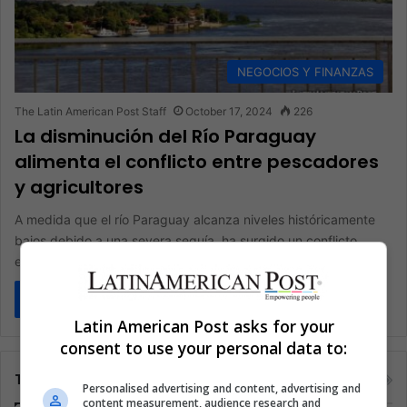
NEGOCIOS Y FINANZAS
The Latin American Post Staff
October 17, 2024
226
La disminución del Río Paraguay
alimenta el conflicto entre pescadores
y agricultores
A medida que el río Paraguay alcanza niveles históricamente
bajos debido a una severa sequía, ha surgido un conflicto
entre…
Read More »
Latin American Post asks for your
consent to use your personal data to:
Tags
Personalised advertising and content, advertising and
content measurement, audience research and