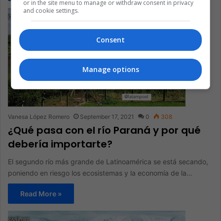
or in the site menu to manage or withdraw consent in privacy
and cookie settings.
Consent
Manage options
Vanesa López Romero
September 17, 2021
0
308
¿Qué pasa con el río Paraná y por qué
debería importarte?
El segundo río más grande de Latinoamérica se está secando,
poniendo en riesgo los ecosistemas y la economía de la…
Read More »