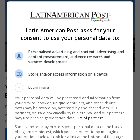
Latin American Post asks for your
consent to use your personal data to:
Personalised advertising and content, advertising and
content measurement, audience research and
services development
Medio ambiente
Store and/or access information on a device
The Latin American Post Staff
November 10, 2025
1,058
Voces del río: líderes indígenas llegan a
Learn more
Belém con un manifiesto climático
Your personal data will be processed and information from
your device (cookies, unique identifiers, and other device
En la fangosa desembocadura del río Guamá, donde el
data) may be stored by, accessed by and shared with 210
partners, or used specifically by this site. We and our partners
Amazonas desemboca en la ciudad de Belém, un barco de
may use precise geolocation data.
List of partners.
tres…
Some vendors may process your personal data on the basis
of legitimate interest, which you can object to by managing
Read More »
your options below. Look for a link at the bottom of this page