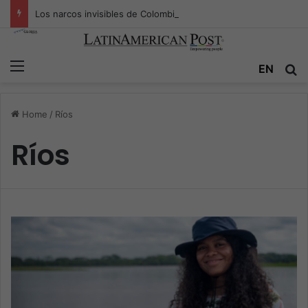
Los narcos invisibles de Colombia: la guerra secreta por la verdad, el poder y la nueva economía de la droga
Menu
EN
S
Home
/
Ríos
Ríos