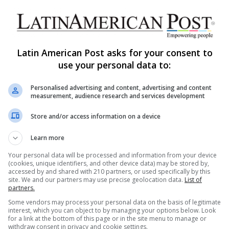
La leyenda brasileña Ronaldinho
convierte la Camisa 10 en
pasaporte pop al estilo Bad
Bunny
Latin American Post asks for your consent to
use your personal data to:
El álbum Camisa 10 de Ronaldinho reúne 60
canciones y artistas de 18 países, transformando
to
Personalised advertising and content, advertising and content
el amor de toda la…
measurement, audience research and services development
Read More »
Store and/or access information on a device
Learn more
Your personal data will be processed and information from your device
(cookies, unique identifiers, and other device data) may be stored by,
accessed by and shared with 210 partners, or used specifically by this
site. We and our partners may use precise geolocation data.
List of
partners.
Some vendors may process your personal data on the basis of legitimate
s Sitios
Date de alta en nuestro
interest, which you can object to by managing your options below. Look
for a link at the bottom of this page or in the site menu to manage or
newsletter
withdraw consent in privacy and cookie settings.