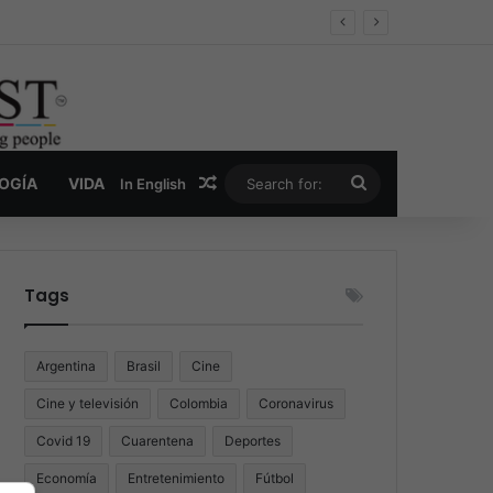
er y la nueva economía de la droga
Random Article
Search
LOGÍA
VIDA
In English
for:
Tags
Argentina
Brasil
Cine
Cine y televisión
Colombia
Coronavirus
Covid 19
Cuarentena
Deportes
Economía
Entretenimiento
Fútbol