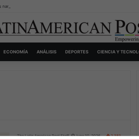
s narcos invisibles de Colombia: la guerra secreta por la verdad, el pod
ECONOMÍA
ANÁLISIS
DEPORTES
CIENCIA Y TECNO
The Latin American Post Staff
June 10, 2026
2,383