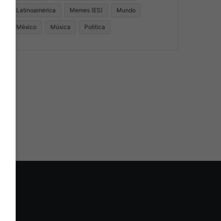
Latinoamérica
Memes (ES)
Mundo
México
Música
Politica