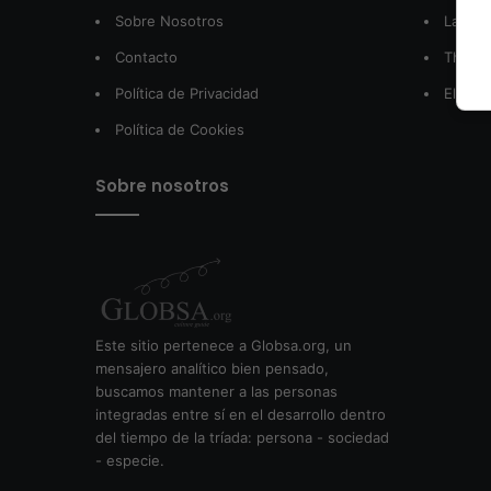
Sobre Nosotros
LatamA
Contacto
The W
Política de Privacidad
El Pos
Política de Cookies
Sobre nosotros
Este sitio pertenece a Globsa.org, un
mensajero analítico bien pensado,
buscamos mantener a las personas
integradas entre sí en el desarrollo dentro
del tiempo de la tríada: persona - sociedad
- especie.