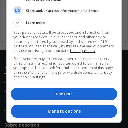
Argentina
Brasil
Cine
Cine y televisión
Colombia
Store and/or access information on a device
Coronavirus
Covid 19
Cuarentena
Deportes
Economía
Entretenimiento
Fútbol
Latinoamérica
Learn more
Memes (ES)
Mundo
México
Música
Politica
Your personal data will be processed and information from
your device (cookies, unique identifiers, and other device
data) may be stored by, accessed by and shared with 210
partners, or used specifically by this site. We and our partners
may use precise geolocation data.
List of partners.
Some vendors may process your personal data on the basis
of legitimate interest, which you can object to by managing
Enlaces de interés
your options below. Look for a link at the bottom of this page
or in the site menu to manage or withdraw consent in privacy
and cookie settings.
Sobre Nosotros
Contacto
Consent
Política de Privacidad
Política de Cookies
Manage options
Sobre nosotros