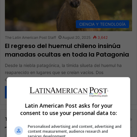
CIENCIA Y TECNOLOGÍA
The Latin American Post Staff
August 20, 2025
3,642
El regreso del huemul chileno insinúa
manadas ocultas en toda la Patagonia
Desde la niebla patagónica, la tímida silueta del huemul ha
reaparecido en lugares que se creían vacíos. Dos
descubrimientos recientes…
Read More »
Latin American Post asks for your
consent to use your personal data to:
Tags
Personalised advertising and content, advertising and
content measurement, audience research and
services development