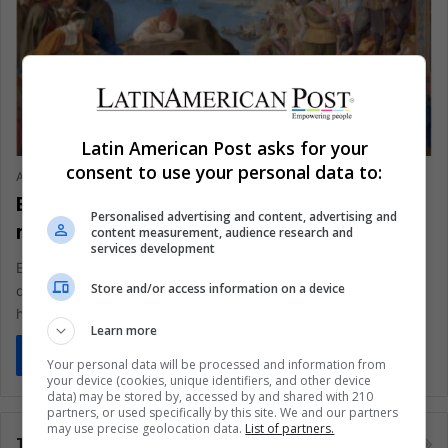
AMÉRICAS
Latin American Post asks for your
consent to use your personal data to:
Arturo Leyva
April 27, 2025
4,108
Brasil celebra cuatro siglos del legado
Personalised advertising and content, advertising and
recuperado de Bahía
content measurement, audience research and
services development
Este año se conmemora el 400º aniversario de la recuperación
Store and/or access information on a device
de Salvador de Bahía. Historiadores están revisitando este
hecho trascendental…
Learn more
Read More »
Your personal data will be processed and information from
your device (cookies, unique identifiers, and other device
data) may be stored by, accessed by and shared with 210
partners, or used specifically by this site. We and our partners
may use precise geolocation data.
List of partners.
Tags