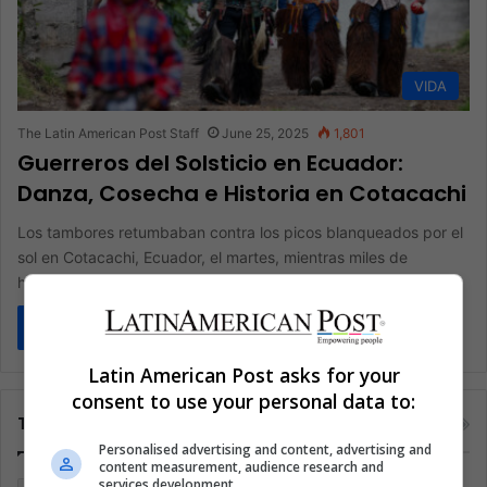
VIDA
The Latin American Post Staff
June 25, 2025
1,801
Guerreros del Solsticio en Ecuador:
Danza, Cosecha e Historia en Cotacachi
Los tambores retumbaban contra los picos blanqueados por el
sol en Cotacachi, Ecuador, el martes, mientras miles de
hombres y…
Read More »
Latin American Post asks for your
consent to use your personal data to:
Tags
Personalised advertising and content, advertising and
content measurement, audience research and
services development