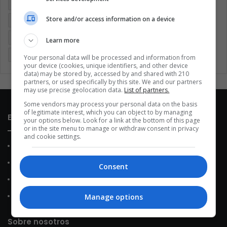
Argentina
Brasil
Cine
Cine y televisión
Colombia
Store and/or access information on a device
Coronavirus
Covid 19
Cuarentena
Deportes
Economía
Entretenimiento
Fútbol
Latinoamérica
Learn more
Memes (ES)
Mundo
México
Música
Politica
Your personal data will be processed and information from
your device (cookies, unique identifiers, and other device
data) may be stored by, accessed by and shared with 210
partners, or used specifically by this site. We and our partners
may use precise geolocation data.
List of partners.
Some vendors may process your personal data on the basis
of legitimate interest, which you can object to by managing
Enlaces de interés
your options below. Look for a link at the bottom of this page
or in the site menu to manage or withdraw consent in privacy
and cookie settings.
Sobre Nosotros
Contacto
Consent
Política de Privacidad
Política de Cookies
Manage options
Sobre nosotros