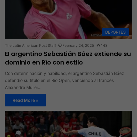
DEPORTES
The Latin American Post Staff
February 24, 2025
143
El argentino Sebastián Báez extiende su
dominio en Río con estilo
Con determinación y habilidad, el argentino Sebastián Báez
defendió su título en el Rio Open, venciendo al francés
Alexandre Muller…
Read More »