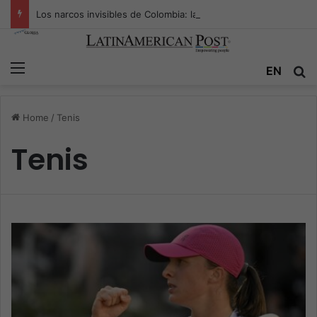
Los narcos invisibles de Colombia: la guerra secreta por la verdad, el poder y la nueva economía de la droga
Menu
EN
S
Home
/
Tenis
Tenis