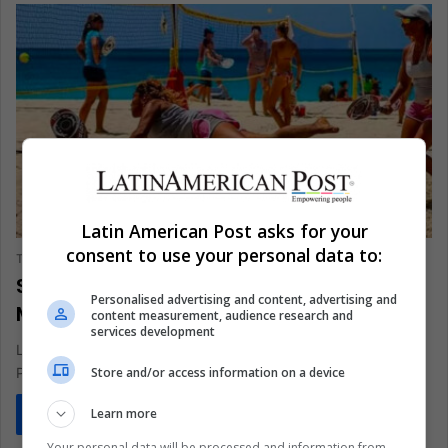
DEPORTES
Latin American Post asks for your
consent to use your personal data to:
The Latin American Post Staff
June 18, 2024
252
São Paulo, Brasil, sede de la Copa
Personalised advertising and content, advertising and
Mundial de Tenis Playa 2024
content measurement, audience research and
services development
La Federación Internacional de Tenis (ITF) anunció que São
Store and/or access information on a device
Paulo será la sede de la Copa Mundial de Tenis Playa…
Learn more
Read More »
Your personal data will be processed and information from