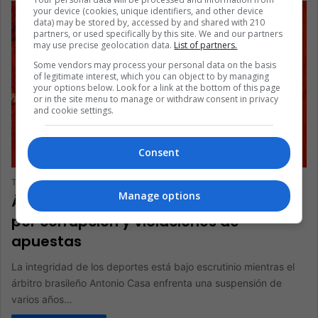
your device (cookies, unique identifiers, and other device
data) may be stored by, accessed by and shared with 210
partners, or used specifically by this site. We and our partners
may use precise geolocation data.
List of partners.
Some vendors may process your personal data on the basis
of legitimate interest, which you can object to by managing
your options below. Look for a link at the bottom of this page
or in the site menu to manage or withdraw consent in privacy
and cookie settings.
DEPORTES
Consent
The Latin American Post Staff
April 16, 2024
210
Manage options
Árbitro de tenis brasileño suspendido
por corrupción y violaciones de
apuestas
La integridad de los deportes está bajo escrutinio mientras el
árbitro brasileño Antonio Casa enfrenta una suspensión de
varios años…