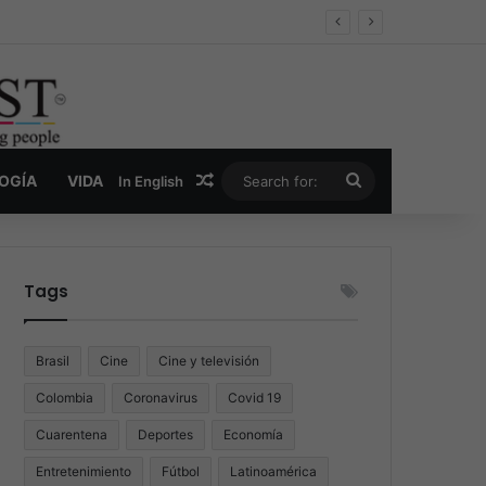
er y la nueva economía de la droga
Random Article
Search
LOGÍA
VIDA
In English
for:
Tags
Brasil
Cine
Cine y televisión
Colombia
Coronavirus
Covid 19
Cuarentena
Deportes
Economía
Entretenimiento
Fútbol
Latinoamérica