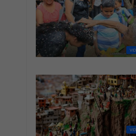
VI
VI