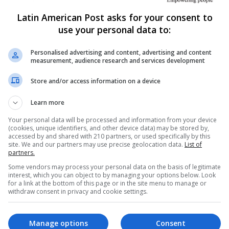
Read More »
Latin American Post asks for your consent to
use your personal data to:
The Latin American Post Staff
April 1, 2025
260
Esta Bebida Natural
Personalised advertising and content, advertising and content
measurement, audience research and services development
Sudamericana Funciona Como
Ozempic—Y Reduce el Riesgo de
Store and/or access information on a device
Enfermedades del Corazón
Learn more
Una apreciada infusión herbal de Sudamérica,
Your personal data will be processed and information from your device
conocida por su sabor terroso y profundas raíces
DA
(cookies, unique identifiers, and other device data) may be stored by,
accessed by and shared with 210 partners, or used specifically by this
culturales, muestra un notable potencial para…
site. We and our partners may use precise geolocation data.
List of
partners.
Read More »
Some vendors may process your personal data on the basis of legitimate
interest, which you can object to by managing your options below. Look
for a link at the bottom of this page or in the site menu to manage or
Trudy Pizano
March 8, 2025
23,002
withdraw consent in privacy and cookie settings.
El Arte Colombiano Abraza la
Sabiduría Ancestral de la Hoja
Manage options
Consent