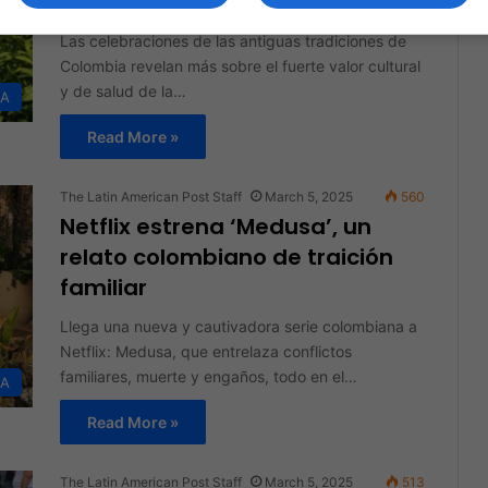
de Coca
Las celebraciones de las antiguas tradiciones de
Colombia revelan más sobre el fuerte valor cultural
y de salud de la…
DA
Read More »
The Latin American Post Staff
March 5, 2025
560
Netflix estrena ‘Medusa’, un
relato colombiano de traición
familiar
Llega una nueva y cautivadora serie colombiana a
Netflix: Medusa, que entrelaza conflictos
familiares, muerte y engaños, todo en el…
DA
Read More »
The Latin American Post Staff
March 5, 2025
513