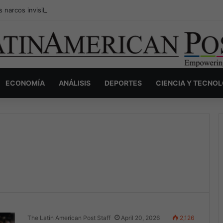
s narcos invisibles de Colombia: la guerra secreta por la verdad, el pod
ECONOMÍA
ANÁLISIS
DEPORTES
CIENCIA Y TECNO
The Latin American Post Staff
April 20, 2026
2,126