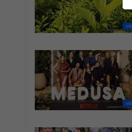
VI
VI