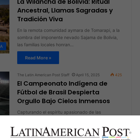
La Wilancha de Bolivia: Ritual
Ancestral, Llamas Sagradas y
Tradición Viva
En la remota comunidad aymara de Tomarapi, a la
sombra del imponente nevado Sajama de Bolivia,
las familias locales honran…
DA
Read More »
The Latin American Post Staff
April 15, 2025
425
El Campeonato Indígena de
Fútbol de Brasil Despierta
Orgullo Bajo Cielos Inmensos
Capturando el espíritu apasionado de las
comunidades indígenas de Brasil, el primer
Campeonato Nacional Indígena de Fútbol concluyó
ES
en Brasilia,…