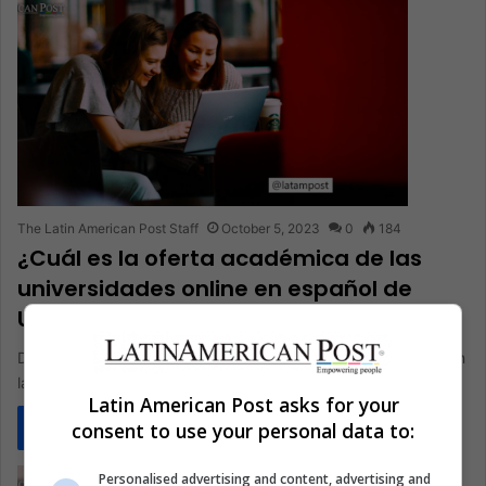
The Latin American Post Staff
October 5, 2023
0
184
¿Cuál es la oferta académica de las
universidades online en español de
USA?
Descubre la variedad de licenciaturas en español que imparten
las universidades online en USA para la comunidad hispana
Latin American Post asks for your
consent to use your personal data to:
Read More »
Personalised advertising and content, advertising and