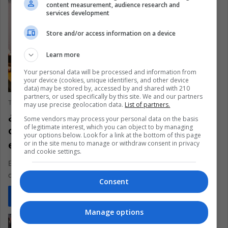
content measurement, audience research and
services development
Store and/or access information on a device
Learn more
Your personal data will be processed and information from
your device (cookies, unique identifiers, and other device
data) may be stored by, accessed by and shared with 210
partners, or used specifically by this site. We and our partners
The Latin American Post Staff
February 9, 2023
0
230
may use precise geolocation data.
List of partners.
¿Qué es la psicología organizacional y
Some vendors may process your personal data on the basis
of legitimate interest, which you can object to by managing
cómo influye en el éxito de las
your options below. Look for a link at the bottom of this page
empresas?
or in the site menu to manage or withdraw consent in privacy
and cookie settings.
Esto es lo que debes saber sobre la licenciatura de psicología
organizacional y el relevante papel que tienen los egresados…
Consent
Read More »
Manage options