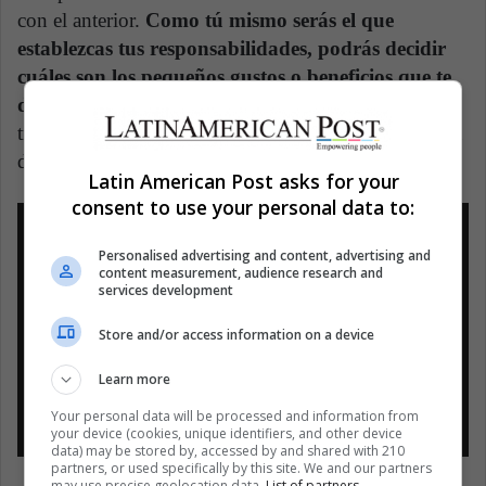
con el anterior.
Como tú mismo serás el que
establezcas tus responsabilidades, podrás decidir
cuáles son los pequeños gustos o beneficios que te
darás
, algo que no siempre se puede generar cuando
trabajas en una oficina y te obligan a una determinada
dinámica.
Latin American Post asks for your
consent to use your personal data to:
Personalised advertising and content, advertising and
content measurement, audience research and
services development
Store and/or access information on a device
Learn more
Your personal data will be processed and information from
your device (cookies, unique identifiers, and other device
data) may be stored by, accessed by and shared with 210
partners, or used specifically by this site. We and our partners
may use precise geolocation data.
List of partners.