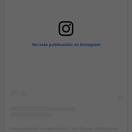
Ver esta publicación en Instagram
Una publicación compartida por Chic Bureau (@chicbureau)
el
13