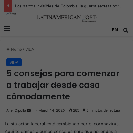
Los narcos invisibles de Colombia: la guerra secreta por la verdad, el poder y la nueva economía de la droga
Menu
EN
S
Home
/
VIDA
VIDA
5 consejos para comenzar
a trabajar desde casa
cómodamente
Ariel Cipolla
S
March 14, 2020
285
3 minutos de lectura
e
La situación laboral está cambiando por el coronavirus.
n
Aqúi te damos algunos consejos para que aprendas a
d