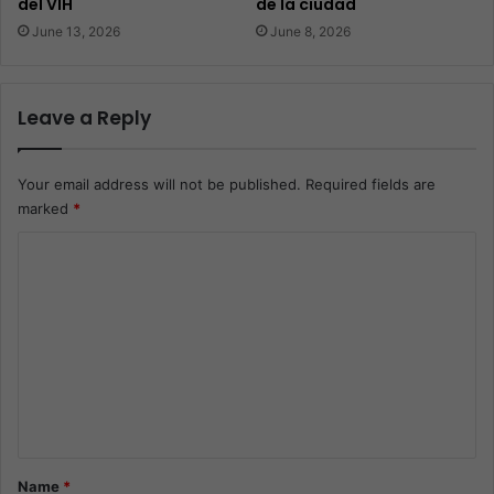
del VIH
de la ciudad
June 13, 2026
June 8, 2026
Leave a Reply
Your email address will not be published.
Required fields are
marked
*
C
o
m
m
e
n
t
*
Name
*