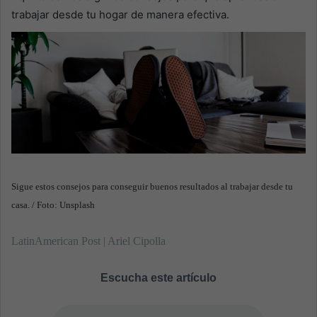
trabajar desde tu hogar de manera efectiva.
a
n
e
m
a
i
l
Sigue estos consejos para conseguir buenos resultados al trabajar desde tu
casa. / Foto: Unsplash
LatinAmerican Post | Ariel Cipolla
Escucha este artículo