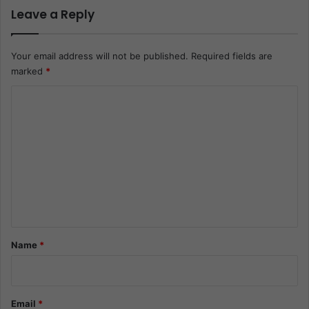
Leave a Reply
Your email address will not be published.
Required fields are
marked
*
C
o
m
m
e
n
t
*
Name
*
Email
*