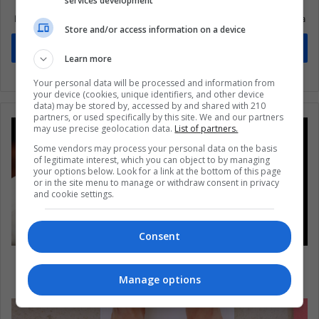
Suscríbete a nuestra lista de correos
services development
Mantente informado sobre lo que está pasando en Latinoamérica
Store and/or access information on a device
Suscríbete
Learn more
Your personal data will be processed and information from
your device (cookies, unique identifiers, and other device
data) may be stored by, accessed by and shared with 210
partners, or used specifically by this site. We and our partners
may use precise geolocation data.
List of partners.
Some vendors may process your personal data on the basis
of legitimate interest, which you can object to by managing
your options below. Look for a link at the bottom of this page
or in the site menu to manage or withdraw consent in privacy
and cookie settings.
Consent
Lo que debe saber de la abolición del secreto
pontificio
Manage options