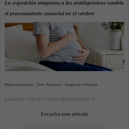
La exposición temprana a los antidepresivos cambia
a
el procesamiento sensorial en el cerebro
n
.
e
m
a
i
l
Mujer embarazada. / Foto: Rawpixel – Imagen de referencia
EurekAlert | SOCIETY FOR NEUROSCIENCE
Escucha este artículo