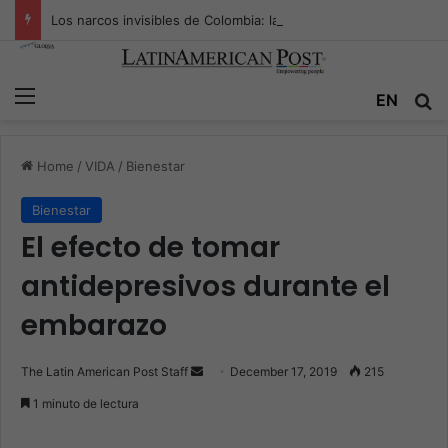
Los narcos invisibles de Colombia: la guerra secreta por la verdad, el poder y la nueva economía de la droga
Menu
EN
S
Home
/
VIDA
/
Bienestar
Bienestar
El efecto de tomar
antidepresivos durante el
embarazo
The Latin American Post Staff
S
December 17, 2019
215
e
1 minuto de lectura
n
d