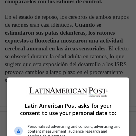
compararlos con los ratones de control.
En el estado de reposo, los cerebros de ambos grupos
de ratones eran casi idénticos.
Cuando se
estimularon sus patas delanteras, los ratones
expuestos a fluoxetina mostraron una actividad
cerebral anormal en las áreas sensoriales.
El efecto
se observó durante la edad adulta en ratones, lo que
sugiere que esta exposición del desarrollo a los ISRS
provoca cambios a largo plazo en el procesamiento
sensorial.
Latin American Post asks for your
consent to use your personal data to:
Personalised advertising and content, advertising and
content measurement, audience research and