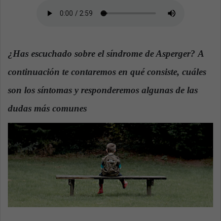
n
e
m
a
i
¿Has escuchado sobre el síndrome de Asperger? A
l
continuación te contaremos en qué consiste, cuáles
son los síntomas y responderemos algunas de las
dudas más comunes