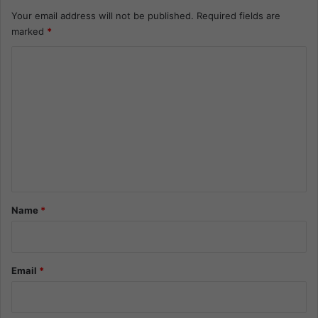
Your email address will not be published.
Required fields are
marked
*
C
o
m
m
e
n
t
*
Name
*
Email
*