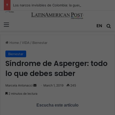
Los narcos invisibles de Colombia: la guerra secreta por la verdad, el poder y la nueva economía de la droga
Menu
EN
S
Home
/
VIDA
/
Bienestar
Bienestar
Síndrome de Asperger: todo
lo que debes saber
Marcela Antonacci
S
March 1, 2019
245
e
2 minutos de lectura
n
d
Escucha este artículo
a