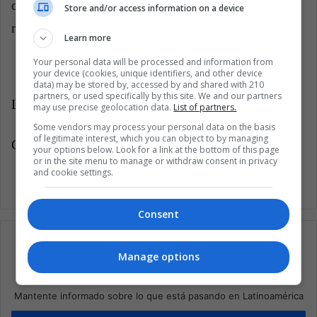
cuanto antes se comiencen con las terapias, mejor
Store and/or access information on a device
resultado dará.
Learn more
Your personal data will be processed and information from
your device (cookies, unique identifiers, and other device
data) may be stored by, accessed by and shared with 210
partners, or used specifically by this site. We and our partners
LatinAmerican Post | Marcela Antonacci
may use precise geolocation data.
List of partners.
Some vendors may process your personal data on the basis
of legitimate interest, which you can object to by managing
Copy edited by Vanesa López Romero
your options below. Look for a link at the bottom of this page
or in the site menu to manage or withdraw consent in privacy
and cookie settings.
Consent
Manage options
Suscríbete a nuestra lista de correos
Mantente informado sobre lo que está pasando en Latinoamérica