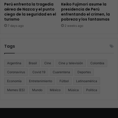
Perú enfrenta la tragedia
Keiko Fujimori asume la
aérea de Nazca y el punto
presidencia de Perú
ciego de la seguridad en el
enfrentando el crimen, la
turismo
pobreza y los fantasmas
7 days ago
2 weeks ago
Tags
Argentina
Brasil
Cine
Cine y televisión
Colombia
Coronavirus
Covid 19
Cuarentena
Deportes
Economía
Entretenimiento
Fútbol
Latinoamérica
Memes (ES)
Mundo
México
Música
Politica