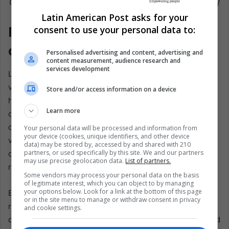
Chamanes y curanderos tradicionales en Lima, Perú. EFE /
Mikhail Huacán
Latin American Post asks for your
El nombre Fujimori sigue
consent to use your personal data to:
ardiendo
Personalised advertising and content, advertising and
content measurement, audience research and
services development
La presencia de Keiko Fujimori en cualquier segunda
vuelta peruana trae la historia a la sala antes de que ella
Store and/or access information on a device
hable. Para sus seguidores, el apellido Fujimori evoca
Learn more
orden, seguridad y un Estado fuerte capaz de derrotar el
caos. Para sus críticos, evoca autoritarismo, corrupción,
Your personal data will be processed and information from
your device (cookies, unique identifiers, and other device
violaciones de derechos humanos y la humillación de
data) may be stored by, accessed by and shared with 210
partners, or used specifically by this site. We and our partners
comunidades tratadas como desechables en nombre del
may use precise geolocation data.
List of partners.
rescate nacional.
Some vendors may process your personal data on the basis
of legitimate interest, which you can object to by managing
your options below. Look for a link at the bottom of this page
Este es el viejo pacto latinoamericano, siempre
or in the site menu to manage or withdraw consent in privacy
regresando con ropajes nuevos: orden versus justicia,
and cookie settings.
confianza de mercado versus deuda social, gobernabilidad