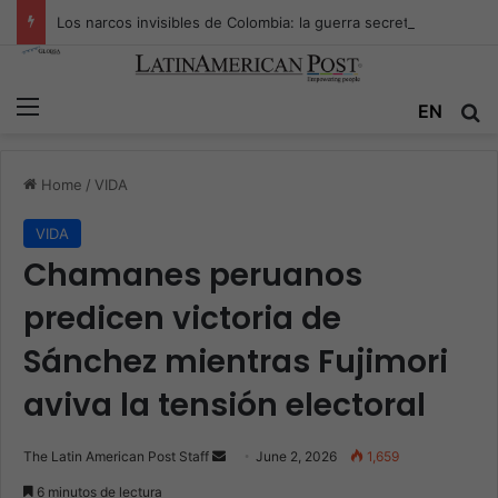
Los narcos invisibles de Colombia: la guerra secreta por la verdad, el poder y la nueva economía de la droga
Menu
Se
EN
Home
/
VIDA
VIDA
Chamanes peruanos
predicen victoria de
Sánchez mientras Fujimori
aviva la tensión electoral
Send
The Latin American Post Staff
June 2, 2026
1,659
an
6 minutos de lectura