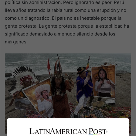
política sin administración. Pero ignorarlo es peor. Perú
lleva años tratando la rabia rural como una erupción y no
como un diagnóstico. El país no es inestable porque la
gente protesta. La gente protesta porque la estabilidad ha
significado demasiado a menudo silencio desde los
márgenes.