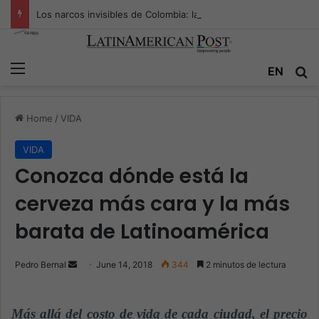
Los narcos invisibles de Colombia: la guerra secreta por la verdad, el poder y la nueva economía de la droga
Menu
EN
S
Home
/
VIDA
VIDA
Conozca dónde está la
cerveza más cara y la más
barata de Latinoamérica
Pedro Bernal
S
June 14, 2018
344
2 minutos de lectura
e
n
Más allá del costo de vida de cada ciudad, el precio
d