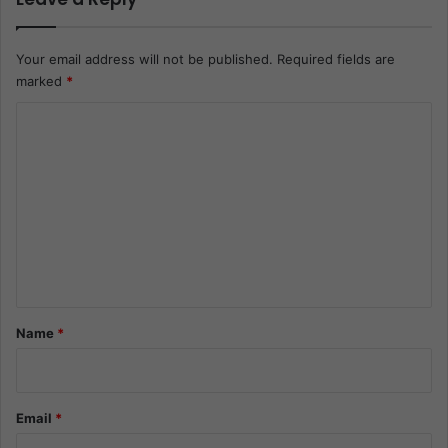
Your email address will not be published.
Required fields are
marked
*
C
o
m
m
e
n
t
*
Name
*
Email
*