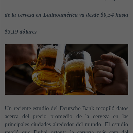
a
n
de la cerveza en Latinoamérica va desde $0,54 hasta
e
m
$3,19 dólares
a
i
l
Un reciente estudio del Deutsche Bank recopiló datos
acerca del precio promedio de la cerveza en las
principales ciudades alrededor del mundo. El estudio
reveló que Dubai ostenta la cerveza más cara del