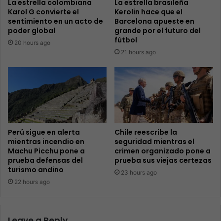
La estrella colombiana
La estrella brasileña
Karol G convierte el
Kerolin hace que el
sentimiento en un acto de
Barcelona apueste en
poder global
grande por el futuro del
fútbol
20 hours ago
21 hours ago
Perú sigue en alerta
Chile reescribe la
mientras incendio en
seguridad mientras el
Machu Picchu pone a
crimen organizado pone a
prueba defensas del
prueba sus viejas certezas
turismo andino
23 hours ago
22 hours ago
Leave a Reply