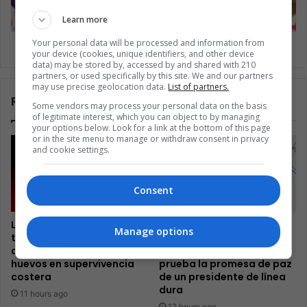
Learn more
Your personal data will be processed and information from
¿En dónde están los lectores?
your device (cookies, unique identifiers, and other device
data) may be stored by, accessed by and shared with 210
partners, or used specifically by this site. We and our partners
may use precise geolocation data.
List of partners.
Related Articles
Some vendors may process your personal data on the basis
of legitimate interest, which you can object to by managing
your options below. Look for a link at the bottom of this page
or in the site menu to manage or withdraw consent in privacy
and cookie settings.
Consent
Las guardianas de
Colombia observa cómo
Manage options
tortugas de El Salvador
excombatientes
convierten el comercio de
desarmados ponen a
huevos en supervivencia
prueba la promesa de paz
costera
de un presidente de línea
dura
11 hours ago
12 hours ago