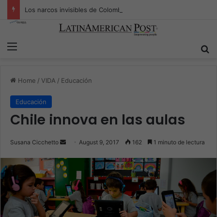
Los narcos invisibles de Colombia: la guerra secreta por la verdad, el poder y la nueva economía de la droga
Menu
S
Home
/
VIDA
/
Educación
Educación
Chile innova en las aulas
Susana Cicchetto
S
August 9, 2017
162
1 minuto de lectura
e
n
d
a
n
e