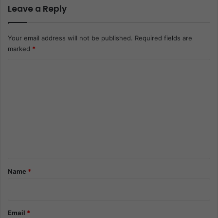
Leave a Reply
Your email address will not be published.
Required fields are
marked
*
C
o
m
m
e
n
t
*
Name
*
Email
*