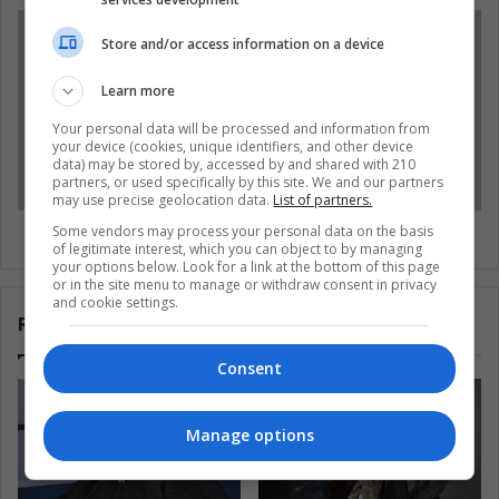
Store and/or access information on a device
Learn more
Your personal data will be processed and information from
your device (cookies, unique identifiers, and other device
data) may be stored by, accessed by and shared with 210
partners, or used specifically by this site. We and our partners
may use precise geolocation data.
List of partners.
Identidad cultural, un juego de rol
Some vendors may process your personal data on the basis
of legitimate interest, which you can object to by managing
your options below. Look for a link at the bottom of this page
or in the site menu to manage or withdraw consent in privacy
and cookie settings.
Related Articles
Consent
Manage options