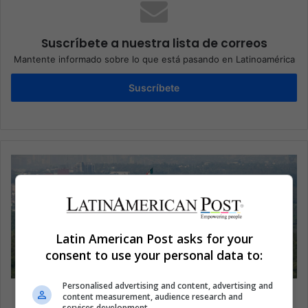
Suscríbete a nuestra lista de correos
Mantente informado sobre lo que está pasando en Latinoamérica
Suscríbete
Latin American Post asks for your
consent to use your personal data to:
Personalised advertising and content, advertising and
¿Qué museos debes visitar en México?
content measurement, audience research and
services development