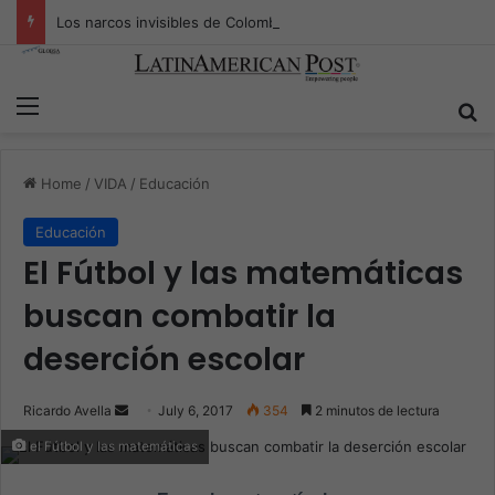
Los narcos invisibles de Colombia: la guerra secreta por la verdad, el poder y la nueva economía de la droga
Menu
S
Home
/
VIDA
/
Educación
Educación
El Fútbol y las matemáticas
buscan combatir la
deserción escolar
Ricardo Avella
S
July 6, 2017
354
2 minutos de lectura
e
el Fútbol y las matemáticas
n
d