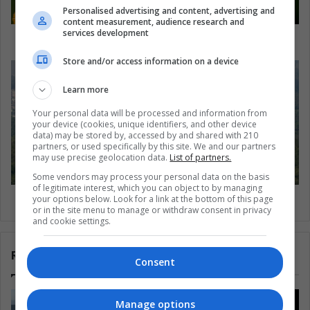
Personalised advertising and content, advertising and
content measurement, audience research and
services development
¿Por qué están muriendo las abejas?
Store and/or access information on a device
Learn more
Your personal data will be processed and information from
your device (cookies, unique identifiers, and other device
data) may be stored by, accessed by and shared with 210
partners, or used specifically by this site. We and our partners
may use precise geolocation data.
List of partners.
Some vendors may process your personal data on the basis
of legitimate interest, which you can object to by managing
¿Qué museos debes visitar en México?
your options below. Look for a link at the bottom of this page
or in the site menu to manage or withdraw consent in privacy
and cookie settings.
Related Articles
Consent
Manage options