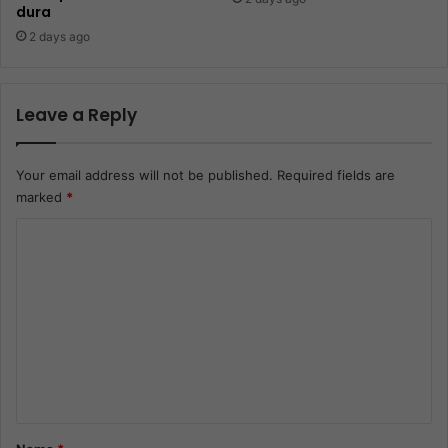
dura
2 days ago
Leave a Reply
Your email address will not be published.
Required fields are
marked
*
C
o
m
m
e
n
t
*