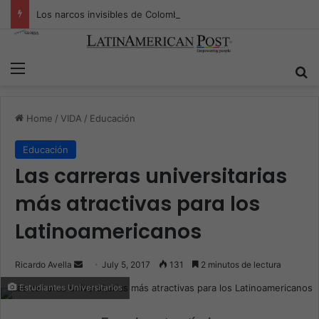
Los narcos invisibles de Colombia: la guerra secreta por la verdad, el poder y la nueva economía de la droga
Menu
S
Home
/
VIDA
/
Educación
Educación
Las carreras universitarias
más atractivas para los
Latinoamericanos
Ricardo Avella
S
July 5, 2017
131
2 minutos de lectura
e
Estudiantes Universitarios
n
d