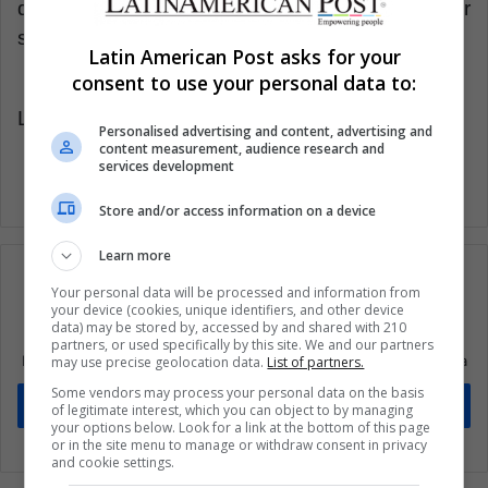
de Ayuda Federal para Estudiantes (FAFSA, por
sus siglas en inglés).
Latin American Post asks for your
consent to use your personal data to:
Latin American Post | Marcela Peñaloza
Personalised advertising and content, advertising and
content measurement, audience research and
services development
Store and/or access information on a device
Learn more
Your personal data will be processed and information from
your device (cookies, unique identifiers, and other device
data) may be stored by, accessed by and shared with 210
Suscríbete a nuestra lista de correos
partners, or used specifically by this site. We and our partners
Mantente informado sobre lo que está pasando en Latinoamérica
may use precise geolocation data.
List of partners.
Some vendors may process your personal data on the basis
Suscríbete
of legitimate interest, which you can object to by managing
your options below. Look for a link at the bottom of this page
or in the site menu to manage or withdraw consent in privacy
and cookie settings.