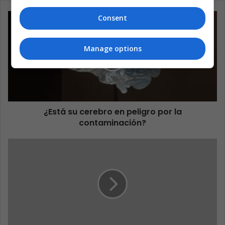
Consent
Manage options
¿Está su cerebro en peligro por la
contaminación?