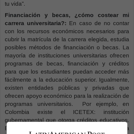
tu vida”.
Financiación y becas, ¿cómo costear mi
carrera universitaria?:
En caso de no contar
con los recursos económicos necesarios para
cubrir la matrícula de la carrera elegida, estudia
posibles métodos de financiación o becas. La
mayoría de instituciones universitarias ofrecen
programas de becas, financiación y créditos
para que los estudiantes puedan acceder más
fácilmente a la educación superior. Igualmente,
existen entidades públicas y privadas que
ofrecen apoyo económico para la realización de
programas universitarios. Por ejemplo, en
Colombia existe el ICETEX: institución
gubernamental que otorga créditos educativos.
En Estados Unidos, existe la Solicitud Gratuita