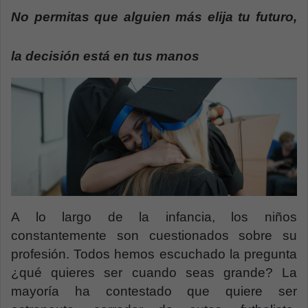
a
No permitas que alguien más elija tu futuro,
n
e
la decisión está en tus manos
m
a
i
l
A lo largo de la infancia, los niños
constantemente son cuestionados sobre su
profesión. Todos hemos escuchado la pregunta
¿qué quieres ser cuando seas grande? La
mayoría ha contestado que quiere ser