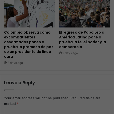
Colombia observa cómo
El regreso de Papa Leo a
excombatientes
América Latina pone a
desarmados ponen a
prueba la fe, el poder y la
prueba la promesa de paz
democracia
de un presidente de línea
2 days ago
dura
2 days ago
Leave a Reply
Your email address will not be published.
Required fields are
marked
*
C