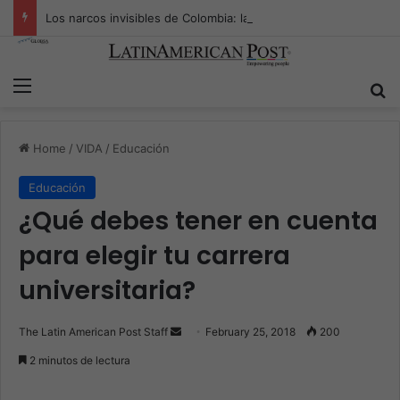
Los narcos invisibles de Colombia: la guerra secreta por la verdad, el poder y la nueva economía de la droga
Menu
S
Home
/
VIDA
/
Educación
Educación
¿Qué debes tener en cuenta
para elegir tu carrera
universitaria?
The Latin American Post Staff
S
February 25, 2018
200
e
2 minutos de lectura
n
d