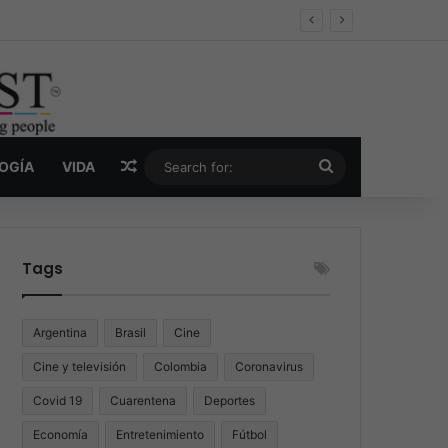
er y la nueva economía de la droga
Random Article
Search
LOGÍA
VIDA
for:
Tags
Argentina
Brasil
Cine
Cine y televisión
Colombia
Coronavirus
Covid 19
Cuarentena
Deportes
Economía
Entretenimiento
Fútbol