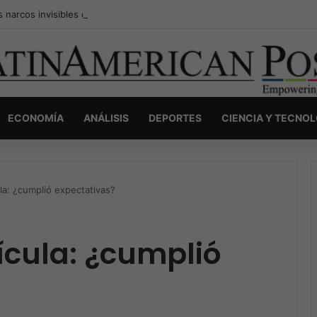
s narcos invisibles de Colombia: la guerra secreta por la verdad, el pod
ECONOMÍA
ANÁLISIS
DEPORTES
CIENCIA Y TECNO
cula: ¿cumplió expectativas?
lícula: ¿cumplió