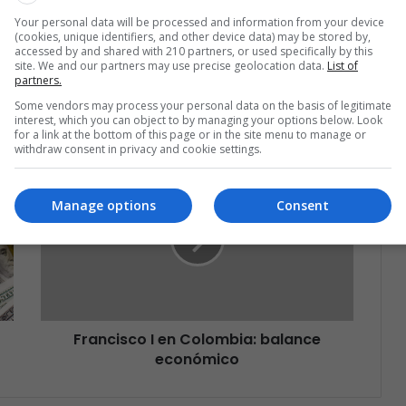
o que está pasando en Latinoamérica
Your personal data will be processed and information from your device
(cookies, unique identifiers, and other device data) may be stored by,
Suscríbete
accessed by and shared with 210 partners, or used specifically by this
site. We and our partners may use precise geolocation data.
List of
partners.
Some vendors may process your personal data on the basis of legitimate
interest, which you can object to by managing your options below. Look
for a link at the bottom of this page or in the site menu to manage or
withdraw consent in privacy and cookie settings.
Manage options
Consent
Francisco I en Colombia: balance
económico