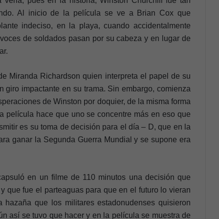
 verla, pues en la historia, Winston Churchill fue tan
ndo. Al inicio de la película se ve a Brian Cox que
lante indeciso, en la playa, cuando accidentalmente
voces de soldados pasan por su cabeza y en lugar de
ar.
 de Miranda Richardson quien interpreta el papel de su
un giro impactante en su trama. Sin embargo, comienza
xasperaciones de Winston por doquier, de la misma forma
a la película hace que uno se concentre más en eso que
mitir es su toma de decisión para el día – D, que en la
 para ganar la Segunda Guerra Mundial y se supone era
ncapsuló en un filme de 110 minutos una decisión que
 y que fue el parteaguas para que en el futuro lo vieran
a hazaña que los militares estadonudenses quisieron
ún así se tuvo que hacer y en la película se muestra de