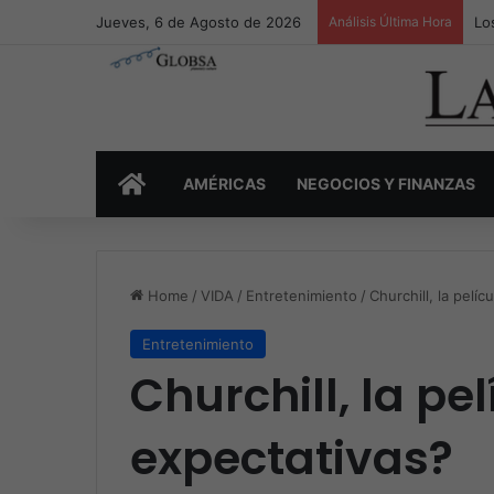
Jueves, 6 de Agosto de 2026
Análisis Última Hora
Lo
INICIO
AMÉRICAS
NEGOCIOS Y FINANZAS
Home
/
VIDA
/
Entretenimiento
/
Churchill, la pelí
Entretenimiento
Churchill, la pe
expectativas?