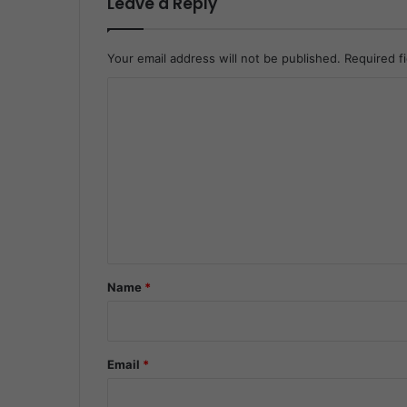
Leave a Reply
Your email address will not be published.
Required f
C
o
m
m
e
n
t
*
Name
*
Email
*