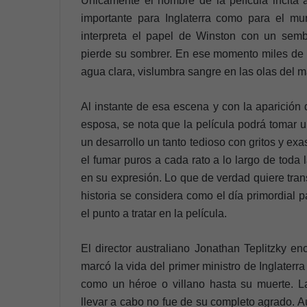
Únicamente el nombre de la película incita a
importante para Inglaterra como para el mu
interpreta el papel de Winston con un semb
pierde su sombrer. En ese momento miles de 
agua clara, vislumbra sangre en las olas del m
Al instante de esa escena y con la aparición
esposa, se nota que la película podrá tomar 
un desarrollo un tanto tedioso con gritos y e
el fumar puros a cada rato a lo largo de tod
en su expresión. Lo que de verdad quiere trans
historia se considera como el día primordial
el punto a tratar en la película.
El director australiano Jonathan Teplitzky e
marcó la vida del primer ministro de Inglaterra
como un héroe o villano hasta su muerte. L
llevar a cabo no fue de su completo agrado. A