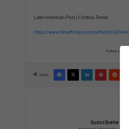
Latin American Post | Cristina Torres
https://www.filmaffinity.com/mx/film333834.h
Follow us
Facebook
X
LinkedIn
Pinterest
Reddit
Share
Suscríbete a nu