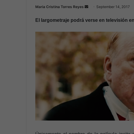
Maria Cristina Torres Reyes
S
September 14, 2017
e
El largometraje podrá verse en televisión 
n
d
a
n
e
m
a
i
l