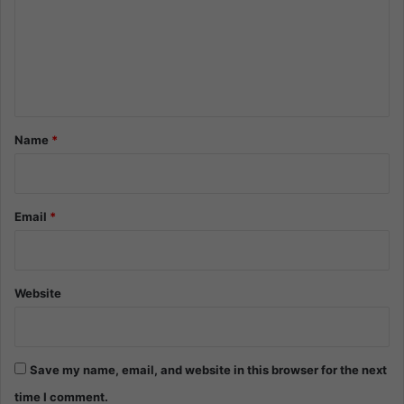
m
e
n
t
*
Name
*
Email
*
Website
Save my name, email, and website in this browser for the next
time I comment.