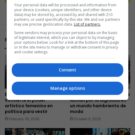
Your personal data will be processed and information from
Estados Unidos vigilará las redes sociales de los
your device (cookies, unique identifiers, and other device
inmigrantes
data) may be stored by, accessed by and shared with 210
partners, or used specifically by this site. We and our partners
may use precise geolocation data.
List of partners.
Some vendors may process your personal data on the basis
of legitimate interest, which you can object to by managing
Related Articles
your options below. Look for a link at the bottom of this page
or in the site menu to manage or withdraw consent in privacy
and cookie settings.
Consent
Manage options
El desfile de Herrera
Las tejedoras de Colombia
convierte el poder
luchan por la dignidad en
artístico femenino en
un mundo hambriento de
política para vestir
moda
February 16, 2026
October 9, 2025