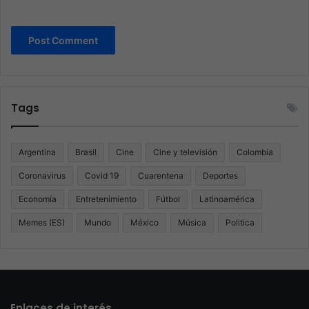
Tags
Argentina
Brasil
Cine
Cine y televisión
Colombia
Coronavirus
Covid 19
Cuarentena
Deportes
Economía
Entretenimiento
Fútbol
Latinoamérica
Memes (ES)
Mundo
México
Música
Politica
Enlaces de interés