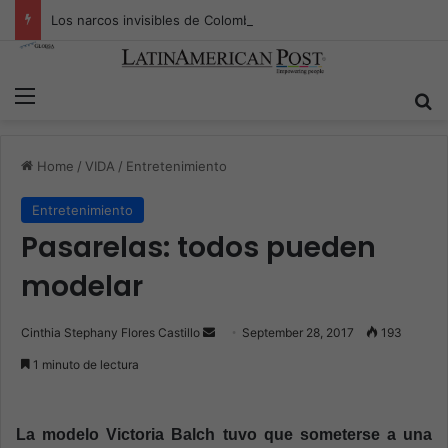
Los narcos invisibles de Colombia: la guerra secreta por la verdad, el poder y la nueva economía de la droga
Menu
S
Home
/
VIDA
/
Entretenimiento
Entretenimiento
Pasarelas: todos pueden
modelar
Cinthia Stephany Flores Castillo
S
September 28, 2017
193
e
1 minuto de lectura
n
d
a
La modelo Victoria Balch tuvo que someterse a una