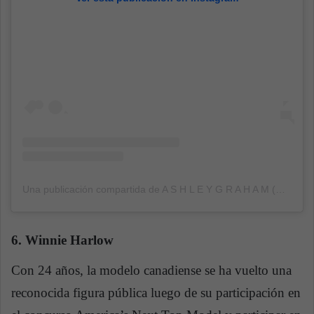
Una publicación compartida de A S H L E Y G R A H A M (@ashleygraham)
6. Winnie Harlow
Con 24 años, la modelo canadiense se ha vuelto una
reconocida figura pública luego de su participación en