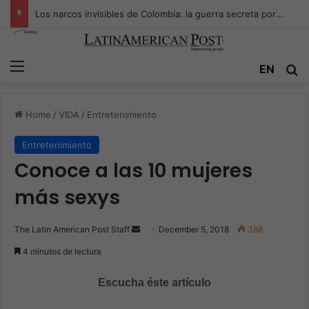
Los narcos invisibles de Colombia: la guerra secreta por la verdad, el poder y la nueva economía de la droga
Menu
EN
S
Home
/
VIDA
/
Entretenimiento
Entretenimiento
Conoce a las 10 mujeres
más sexys
The Latin American Post Staff
S
December 5, 2018
388
e
4 minutos de lectura
n
d
Escucha éste artículo
a