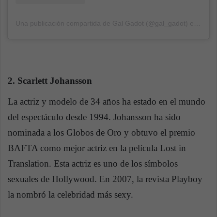
Una publicación compartida de Gal Gadot (@gal_gadot)
el
7 Sep,
2. Scarlett Johansson
La actriz y modelo de 34 años ha estado en el mundo
del espectáculo desde 1994. Johansson ha sido
nominada a los Globos de Oro y obtuvo el premio
BAFTA como mejor actriz en la película Lost in
Translation. Esta actriz es uno de los símbolos
sexuales de Hollywood. En 2007, la revista Playboy
la nombró la celebridad más sexy.