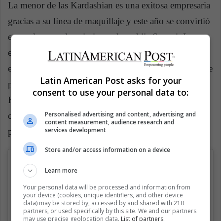
La menor de las Kardashian es una exitosa empresaria
gracias a su línea de maquillaje y este año se convirtió
en madre con el nacimiento de su hija Stormi. La
empresaria, de 21 años, entró en el mundo del
espectáculo por su participación en el reality show que
Latin American Post asks for your
protagoniza su familia, Keeping Up with the
consent to use your personal data to:
Kardashians. Jenner también es mundialmente
Personalised advertising and content, advertising and
conocida debido al cambio extremo en su apariencia,
content measurement, audience research and
services development
pues se ha practicado varias cirugías estéticas.
Store and/or access information on a device
Learn more
Your personal data will be processed and information from
your device (cookies, unique identifiers, and other device
data) may be stored by, accessed by and shared with 210
partners, or used specifically by this site. We and our partners
may use precise geolocation data.
List of partners.