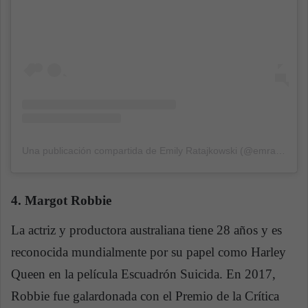
Una publicación compartida de Emily Ratajkowski (@emrata)
el
1
4. Margot Robbie
La actriz y productora australiana tiene 28 años y es
reconocida mundialmente por su papel como Harley
Queen en la película Escuadrón Suicida. En 2017,
Robbie fue galardonada con el Premio de la Crítica