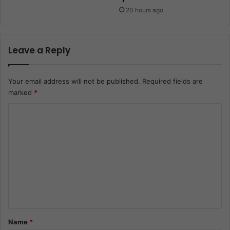
20 hours ago
Leave a Reply
Your email address will not be published.
Required fields are
marked
*
C
o
m
m
e
n
t
*
Name
*