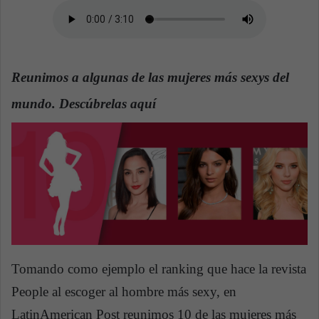
n
e
m
a
i
Reunimos a algunas de las mujeres más sexys del
l
mundo. Descúbrelas aquí
Tomando como ejemplo el ranking que hace la revista
People al escoger al hombre más sexy, en
LatinAmerican Post reunimos 10 de las mujeres más