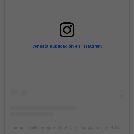
Ver esta publicación en Instagram
Una publicación compartida de Dua Lipa (@dualipa)
el
16 Nov, 2018 a las 1:11 PST