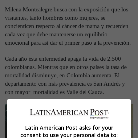
Milena Montealegre busca con la exposición que los
visitantes, tanto hombres como mujeres, se
concienticen respecto al cáncer de mama y recuerden
cada vez que debe mantenerse un equilibrio
emocional para así dar el primer paso a la prevención.
Cada año ésta enfermedad apaga la vida de 2.500
colombianas. Mientras que en otros países la tasa de
mortalidad disminuye, en Colombia aumenta. El
departamento con más prevalencia es San Andrés y
con mayor mortalidad es Valle del Cauca.
Latin American Post asks for your
consent to use your personal data to: