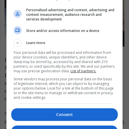
Personalised advertising and content, advertising and
content measurement, audience research and
services development
Store and/or access information on a device
Learn more
Your personal data will be processed and information from
your device (cookies, unique identifiers, and other device
La artista es maestra de Bellas Artes en la Universidad
data) may be stored by, accessed by and shared with 210
partners, or used specifically by this site. We and our partners
Jorge Tadeo Lozano, especializada en Gestión de
may use precise geolocation data.
List of partners.
Proyectos Culturales y Arte Terapia. Con sus
Some vendors may process your personal data on the basis
exposiciones busca el empoderamiento de la mujer
of legitimate interest, which you can object to by managing
your options below. Look for a link at the bottom of this page
con series como “Mujer en Espiral”, “Manos que
or in the site menu to manage or withdraw consent in privacy
and cookie settings.
curan” y ahora con “Mi cuerpo, mi obra”.
Se desempeña también como Coach de sanación de
Consent
emociones somatizadas con certificación en consulting