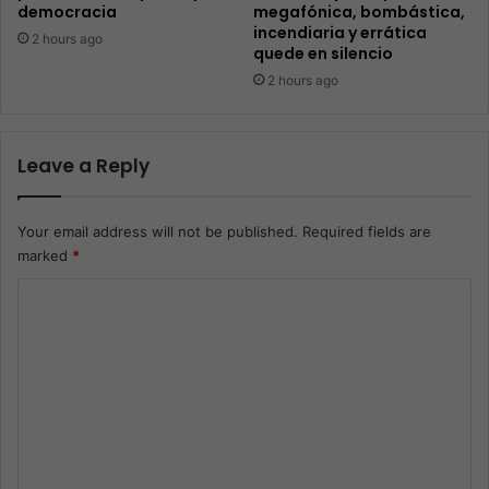
democracia
megafónica, bombástica,
incendiaria y errática
2 hours ago
quede en silencio
2 hours ago
Leave a Reply
Your email address will not be published.
Required fields are
marked
*
C
o
m
m
e
n