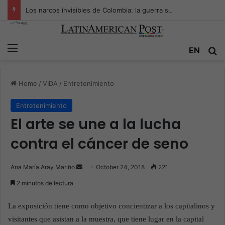
Los narcos invisibles de Colombia: la guerra secreta por la verdad, el poder y la nueva economía de la droga
Menu
EN
S
Home
/
VIDA
/
Entretenimiento
Entretenimiento
El arte se une a la lucha
contra el cáncer de seno
Ana María Aray Mariño
S
October 24, 2018
221
e
2 minutos de lectura
n
d
La exposición tiene como objetivo concientizar a los capitalinos y
a
visitantes que asistan a la muestra, que tiene lugar en la capital