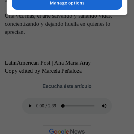
and psychology, reiki, mindfulness, entre otras.
Manage options
Una vez más, el arte salvando y sanando vidas,
concientizando y dejando huella en quienes lo
aprecian.
LatinAmerican Post | Ana María Aray
Copy edited by Marcela Peñaloza
Escucha éste artículo