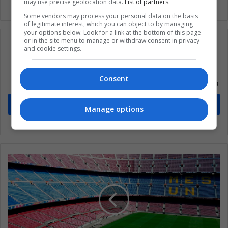
may use precise geolocation data.
List of partners.
Some vendors may process your personal data on the basis
of legitimate interest, which you can object to by managing
your options below. Look for a link at the bottom of this page
or in the site menu to manage or withdraw consent in privacy
and cookie settings.
Suscríbete a nuestra lista de correos
Consent
Mantente informado sobre lo que está pasando en Latinoamérica
Suscríbete
Manage options