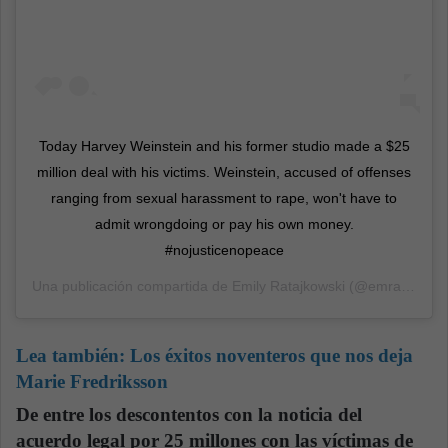
Today Harvey Weinstein and his former studio made a $25
million deal with his victims. Weinstein, accused of offenses
ranging from sexual harassment to rape, won't have to
admit wrongdoing or pay his own money.
#nojusticenopeace
Una publicación compartida de
Emily Ratajkowski
(@emrata) el
1
Lea también:
Los éxitos noventeros que nos deja
Marie Fredriksson
De entre los descontentos con la noticia del
acuerdo legal por 25 millones con las víctimas de