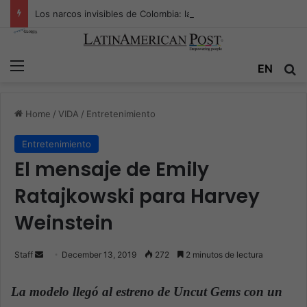
Los narcos invisibles de Colombia: la guerra secreta por la verdad, el poder y la nueva economía de la droga
Menu
EN
S
Home
/
VIDA
/
Entretenimiento
Entretenimiento
El mensaje de Emily
Ratajkowski para Harvey
Weinstein
Staff
S
December 13, 2019
272
2 minutos de lectura
e
n
La modelo llegó al estreno de
Uncut Gems
con un
d