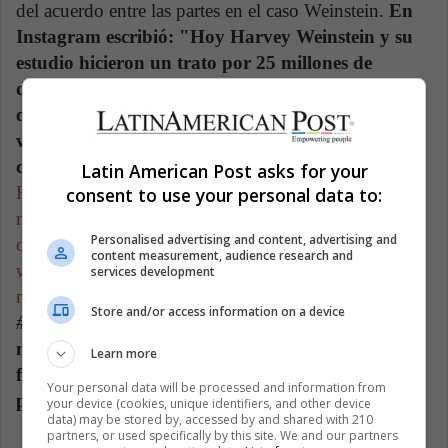
del acuerdo entre las partes en el caso Weinstein.
En
Instagram escribió: "Hoy Harvey Weinstein y su
estudio hicieron un trato por 25 millones de
dólares con sus víctimas. Weinstein, acusado por
ofensas que van desde el acoso sexual hasta la
violación, no deberá admitir ninguna mala
conducta ni pagar de su propio dinero"
[Today
Latin American Post asks for your
Harvey Weinstein and his former studio made a $25
consent to use your personal data to:
million deal with his victims. Weinstein, accused of
Personalised advertising and content, advertising and
offenses ranging from sexual harassment to rape,
content measurement, audience research and
won't have to admit wrongdoing or pay his own
services development
money]
". Esto, seguido de la etiqueta
Store and/or access information on a device
#nojusticenopeace
(sin justicia no hay paz).
La
modelo pretende con esto protestar en contra de la
Learn more
falta de condena para el fuertemente denunciado
Your personal data will be processed and information from
productor.
your device (cookies, unique identifiers, and other device
data) may be stored by, accessed by and shared with 210
partners, or used specifically by this site. We and our partners