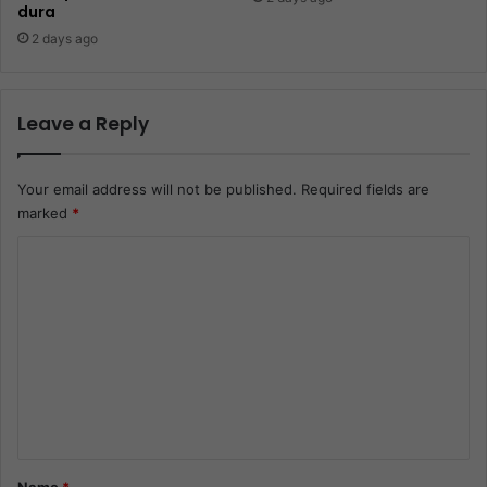
dura
2 days ago
Leave a Reply
Your email address will not be published.
Required fields are
marked
*
C
o
m
m
e
n
t
*
Name
*