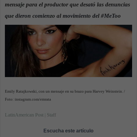
mensaje para el productor que desató las denuncias
a
n
que dieron comienzo al movimiento del #MeToo
.
e
m
a
i
l
Emily Ratajkowski, con un mensaje en su brazo para Harvey Weinstein. /
Foto: instagram.com/emrata
LatinAmerican Post | Staff
Escucha este artículo