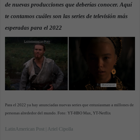
de nuevas producciones que deberías conocer. Aquí
a
n
te contamos cuáles son las series de televisión más
e
esperadas para el 2022
.
m
a
i
l
Para el 2022 ya hay anunciadas nuevas series que entusiasman a millones de
personas alrededor del mundo. Foto: YT-HBO Max, YT-Netflix
LatinAmerican Post | Ariel Cipolla