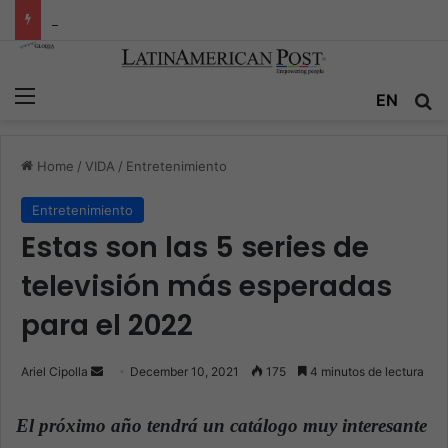
Titán peruano se despide: El legado de Mario Vargas Llosa
Menu
EN
S
Home
/
VIDA
/
Entretenimiento
Entretenimiento
Estas son las 5 series de
televisión más esperadas
para el 2022
Ariel Cipolla
S
December 10, 2021
175
4 minutos de lectura
e
n
El próximo año tendrá un catálogo muy interesante
d