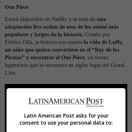
One Piece
Estará disponible en Netflix y se trata de
una
adaptación live-action de uno de los animé más
populares y largos de la historia
. Creado por
Eichiro Oda, la historia nos cuenta
la vida de Luffy,
un niño que quiere convertirse en el “Rey de los
Piratas” y encontrar el One Piece
, un tesoro
legendario que se encuentra en algún lugar del Grand
Line.
Latin American Post asks for your
consent to use your personal data to: