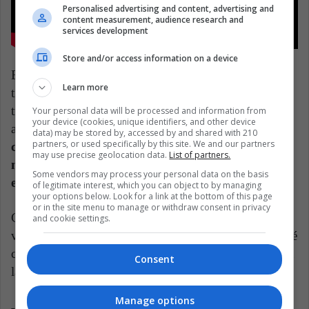
Personalised advertising and content, advertising and
content measurement, audience research and
services development
Store and/or access information on a device
Esa ruta estará llena de peligros, con enemigos que
Learn more
tienen muchos poderes sobrenaturales que obtienen a
través de las Frutas del Diablo. Por lo tanto, es una
Your personal data will be processed and information from
your device (cookies, unique identifiers, and other device
adaptación muy esperada, pero
también
data) may be stored by, accessed by and shared with 210
partners, or used specifically by this site. We and our partners
controversial, ya que es una serie que cuenta con
may use precise geolocation data.
List of partners.
millones de fanáticos en todo el mundo, que
Some vendors may process your personal data on the basis
esperan que la historia se haga bien
.
of legitimate interest, which you can object to by managing
your options below. Look for a link at the bottom of this page
or in the site menu to manage or withdraw consent in privacy
Cuando salga, seguramente aparezca entre las más
and cookie settings.
vistas de la plataforma, ya que tanto los fans del animé
como aquellos que quieran una gran serie de aventura
Consent
la reproducirán.
Manage options