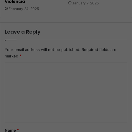
Violencia
January 7, 2025
February 24, 2025
Leave a Reply
Your email address will not be published.
Required fields are
marked
*
C
o
m
m
e
n
t
*
Name
*