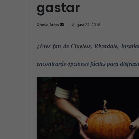
gastar
Grecia Arias
S
August 24, 2018
e
n
¿Eres fan de Clueless, Riverdale, Insat
d
a
n
encontrarás opciones fáciles para disfraz
e
m
a
i
l