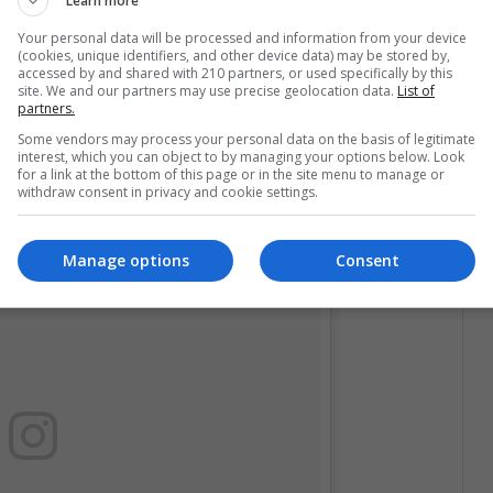
Learn more
Your personal data will be processed and information from your device
(cookies, unique identifiers, and other device data) may be stored by,
accessed by and shared with 210 partners, or used specifically by this
site. We and our partners may use precise geolocation data.
List of
partners.
Some vendors may process your personal data on the basis of legitimate
interest, which you can object to by managing your options below. Look
for a link at the bottom of this page or in the site menu to manage or
withdraw consent in privacy and cookie settings.
Manage options
Consent