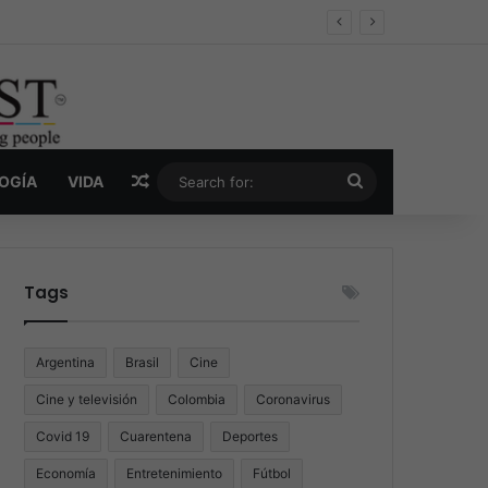
er y la nueva economía de la droga
Random Article
Search
LOGÍA
VIDA
for:
Tags
Argentina
Brasil
Cine
Cine y televisión
Colombia
Coronavirus
Covid 19
Cuarentena
Deportes
Economía
Entretenimiento
Fútbol