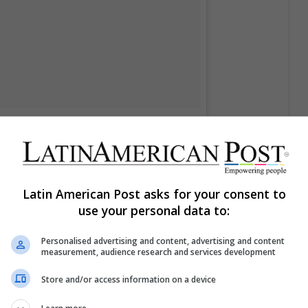
reamyheartsclub
el
26 de Ago de 2018 a las 6:13 PDT
Latin American Post asks for your consent to
use your personal data to:
adell, una chica que lucha por acoplarse a su nueva
Personalised advertising and content, advertising and content
itas un vestido fucsia, tacones nude, un bate o palo
measurement, audience research and services development
 más apegado al poster, una corona. Hazte ondas y
Store and/or access information on a device