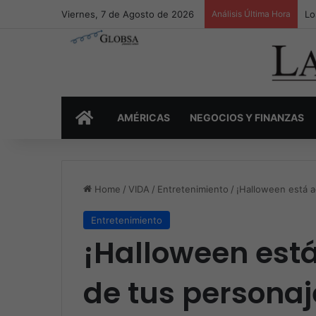
Viernes, 7 de Agosto de 2026
Análisis Última Hora
Lo
INICIO
AMÉRICAS
NEGOCIOS Y FINANZAS
Home
/
VIDA
/
Entretenimiento
/
¡Halloween está aq
Entretenimiento
¡Halloween está
de tus personaje