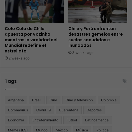
Colo Colo de Chile
Chile y Perú enfrentan
apuesta por Vozinha
desastres gemelos entre
mientras la viralidad del
suelos sacudidos e
Mundial redefine el
inundados
estrellato
3 weeks ago
2 weeks ago
Tags
Argentina
Brasil
Cine
Cine y televisión
Colombia
Coronavirus
Covid 19
Cuarentena
Deportes
Economía
Entretenimiento
Fútbol
Latinoamérica
Memes (ES)
Mundo
México
Música
Politica