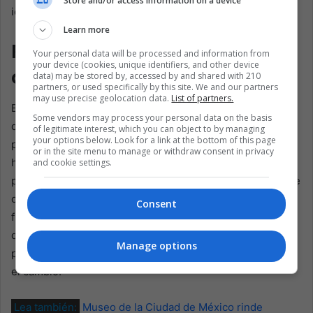
Store and/or access information on a device
idioma, la cultura e incluso el tiempo mismo.
Learn more
Redefiniendo el cine
Your personal data will be processed and information from
your device (cookies, unique identifiers, and other device
documental
data) may be stored by, accessed by and shared with 210
partners, or used specifically by this site. We and our partners
may use precise geolocation data.
List of partners.
El trabajo de Alberdi, en particular ‘La memoria infinita’,
Some vendors may process your personal data on the basis
desafía a los espectadores a reconsiderar sus
of legitimate interest, which you can object to by managing
your options below. Look for a link at the bottom of this page
percepciones sobre la realización de documentales y las
or in the site menu to manage or withdraw consent in privacy
historias que valoramos. En una era en la que la
and cookie settings.
preservación de la memoria personal y colectiva se vuelve
cada vez más vital, sus películas ofrecen un modelo para
Consent
futuros narradores. Subrayan la importancia de la
diversidad narrativa, la inclusión de voces marginadas y el
Manage options
poder del cine para fomentar la empatía, la comprensión y
el cambio.
Lea también:
Museo de la Ciudad de México rinde