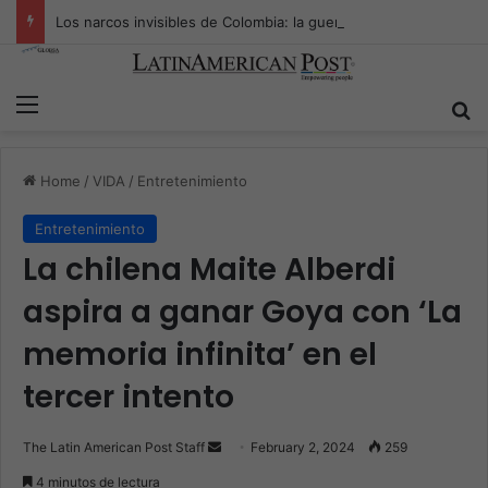
Los narcos invisibles de Colombia: la guerra secreta por la verdad, el poder y la nueva economía de la droga
Menu
Se
Home
/
VIDA
/
Entretenimiento
Entretenimiento
La chilena Maite Alberdi
aspira a ganar Goya con ‘La
memoria infinita’ en el
tercer intento
Send
The Latin American Post Staff
February 2, 2024
259
an
4 minutos de lectura