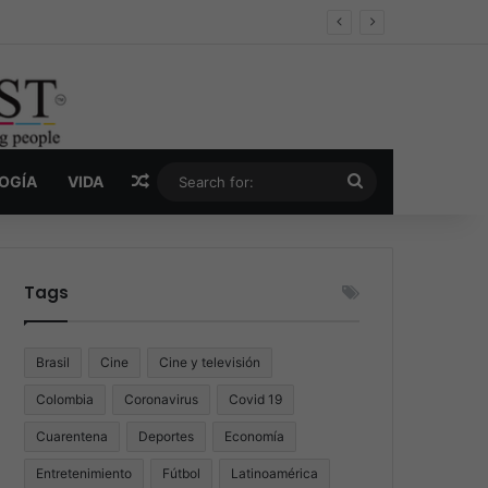
er y la nueva economía de la droga
Random Article
Search
LOGÍA
VIDA
for:
Tags
Brasil
Cine
Cine y televisión
Colombia
Coronavirus
Covid 19
Cuarentena
Deportes
Economía
Entretenimiento
Fútbol
Latinoamérica