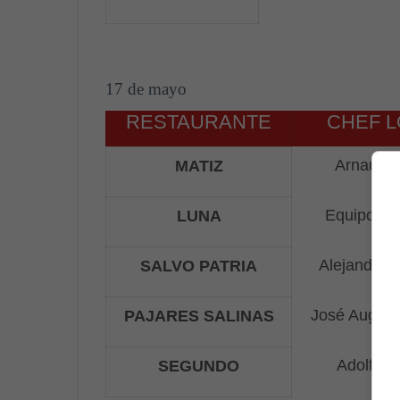
17 de mayo
RESTAURANTE
CHEF 
Arnau B
MATIZ
Equipo de
LUNA
Alejandro G
SALVO PATRIA
José August
PAJARES SALINAS
Adolfo C
SEGUNDO