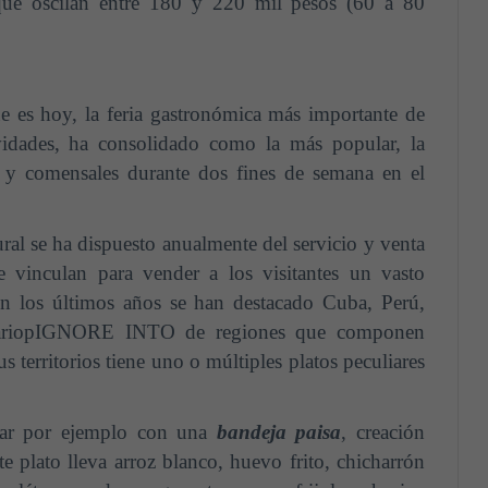
 que oscilan entre 180 y 220 mil pesos (60 a 80
ue es hoy, la feria gastronómica más importante de
vidades, ha consolidado como la más popular, la
as y comensales durante dos fines de semana en el
ral se ha dispuesto anualmente del servicio y venta
 vinculan para vender a los visitantes un vasto
 En los últimos años se han destacado Cuba, Perú,
 variopIGNORE INTO de regiones que componen
 territorios tiene uno o múltiples platos peculiares
rar por ejemplo con una
bandeja paisa
, creación
te plato lleva arroz blanco, huevo frito, chicharrón