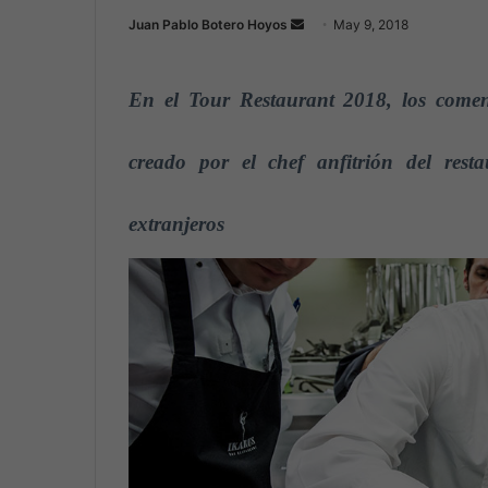
Juan Pablo Botero Hoyos
S
May 9, 2018
e
n
En el Tour Restaurant 2018, los comen
d
a
n
creado por el chef anfitrión del res
e
m
extranjeros
a
i
l