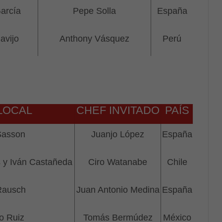
arcía
Pepe Solla
España
avijo
Anthony Vásquez
Perú
LOCAL
CHEF INVITADO
PAÍS
Sasson
Juanjo López
España
 y Iván Castañeda
Ciro Watanabe
Chile
Rausch
Juan Antonio Medina
España
o Ruiz
Tomás Bermúdez
México