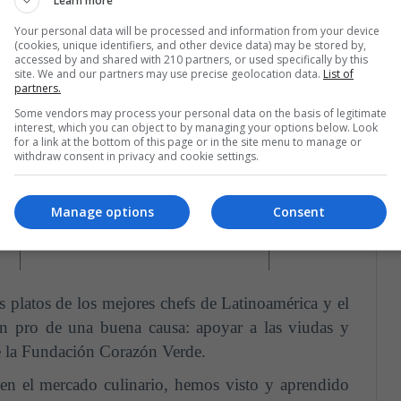
Learn more
Your personal data will be processed and information from your device
(cookies, unique identifiers, and other device data) may be stored by,
accessed by and shared with 210 partners, or used specifically by this
site. We and our partners may use precise geolocation data.
List of
partners.
L
CHEF INVITADO
PAÍS
Some vendors may process your personal data on the basis of legitimate
interest, which you can object to by managing your options below. Look
sa
Paco Pérez
España
for a link at the bottom of this page or in the site menu to manage or
withdraw consent in privacy and cookie settings.
Iván Ralston
Brasil
Manage options
Consent
o
Leo Lanussol y Augusto Mayer
Argentina
s platos de los mejores chefs de Latinoamérica y el
en pro de una buena causa: apoyar a las viudas y
de la Fundación Corazón Verde.
n el mercado culinario, hemos visto y aprendido