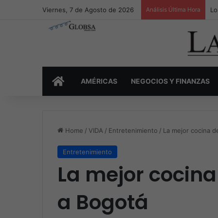
Viernes, 7 de Agosto de 2026
Análisis Última Hora
Lo
INICIO
AMÉRICAS
NEGOCIOS Y FINANZAS
Home
/
VIDA
/
Entretenimiento
/
La mejor cocina de
Entretenimiento
La mejor cocina
a Bogotá