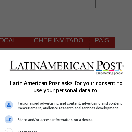
LOCAL
CHEF INVITADO
PAÍS
arenys
Álvaro Garrido
España
 Cocina
Carlos García
USA
Latin American Post asks for your consent to
utiérrez
Santiago Gómez
México
use your personal data to:
Personalised advertising and content, advertising and content
o Pajares
Ignacio Solana
España
measurement, audience research and services development
Store and/or access information on a device
avalié
Vanessa González
Uruguay