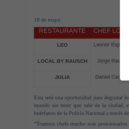
18 de mayo
RESTAURANTE
CHEF LOCA
Leonor Espino
LEO
Jorge Rausch
LOCAL BY RAUSCH
Daniel Castañ
JULIA
Esta será una oportunidad para degustar lo
mundo sin tener que salir de la ciudad, 
huérfanos de la Policía Nacional a través 
“Traemos chefs mucho más posicionados e