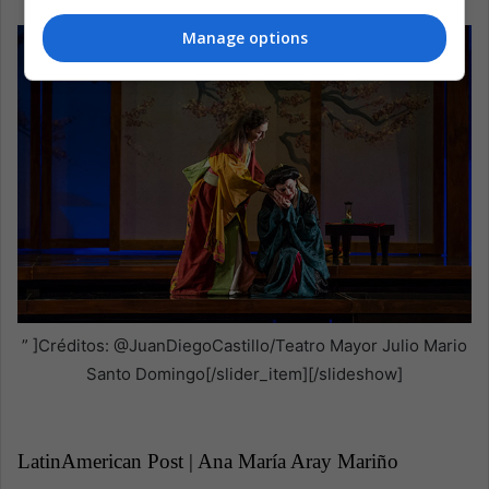
src=”
Manage options
” ]Créditos: @JuanDiegoCastillo/Teatro Mayor Julio Mario
Santo Domingo[/slider_item][/slideshow]
LatinAmerican Post | Ana María Aray Mariño