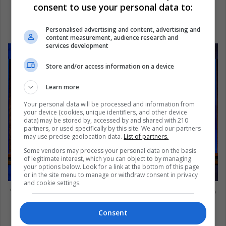
consent to use your personal data to:
Santo Domingo[/slider_item][slider_item title=”Madama
Butterfly en el Teatro Mayor Julio Mario Santo Domingo”
Personalised advertising and content, advertising and
src=”
content measurement, audience research and
services development
Store and/or access information on a device
Learn more
Your personal data will be processed and information from
your device (cookies, unique identifiers, and other device
data) may be stored by, accessed by and shared with 210
partners, or used specifically by this site. We and our partners
may use precise geolocation data.
List of partners.
Some vendors may process your personal data on the basis
of legitimate interest, which you can object to by managing
your options below. Look for a link at the bottom of this page
or in the site menu to manage or withdraw consent in privacy
and cookie settings.
” ]Créditos: @JuanDiegoCastillo/Teatro Mayor Julio Mario
Santo Domingo[/slider_item][slider_item title=”Madama
Consent
Butterfly en el Teatro Mayor Julio Mario Santo Domingo”