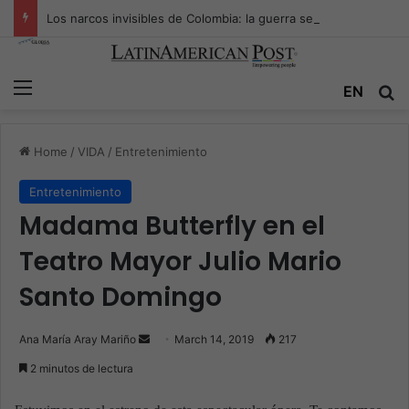
Los narcos invisibles de Colombia: la guerra secreta por la verdad, el poder y la nueva economía de la droga
Menu
EN
S
Home
/
VIDA
/
Entretenimiento
Entretenimiento
Madama Butterfly en el
Teatro Mayor Julio Mario
Santo Domingo
Ana María Aray Mariño
S
March 14, 2019
217
e
2 minutos de lectura
n
d