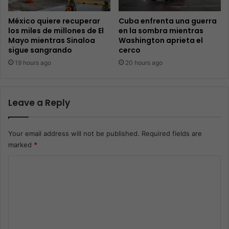
México quiere recuperar
Cuba enfrenta una guerra
los miles de millones de El
en la sombra mientras
Mayo mientras Sinaloa
Washington aprieta el
sigue sangrando
cerco
19 hours ago
20 hours ago
Leave a Reply
Your email address will not be published.
Required fields are
marked
*
C
o
m
m
e