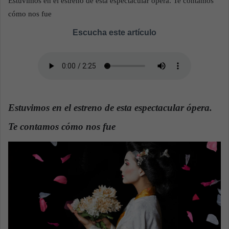
Estuvimos en el estreno de esta espectacular ópera. Te contamos
a
cómo nos fue
n
Escucha este artículo
e
m
a
i
l
Estuvimos en el estreno de esta espectacular ópera.
Te contamos cómo nos fue